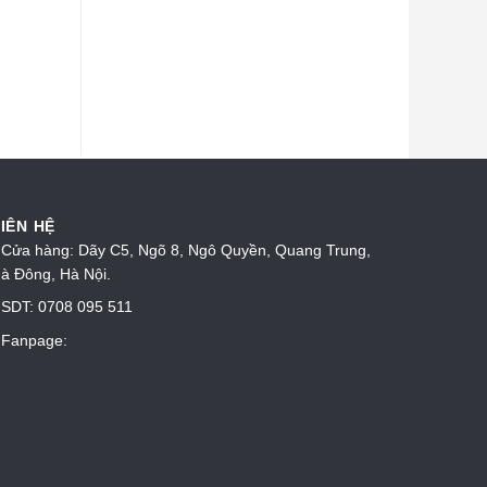
Robot hút bụi lau nhà
Máy hút giặt thảm
Ecovacs Deebot Ozmo
UWANT B10
T9 (Bản quốc tế)
6,090,000
₫
4,999,000
₫
15,000,000
₫
11,890,000
₫
IÊN HỆ
Cửa hàng: Dãy C5, Ngõ 8, Ngô Quyền, Quang Trung,
à Đông, Hà Nội.
SDT: 0708 095 511
Fanpage: