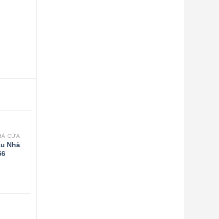
NHÀ CỬA
au Nhà
56
THIẾT BỊ VỆ SINH NHÀ CỬA
CÁC THƯƠNG H