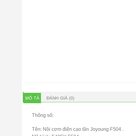
MÔ TẢ
ĐÁNH GIÁ (0)
Thông số:
Tên: Nồi cơm điện cao tần Joyoung F504 .