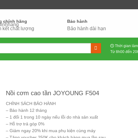
g chính hãng
Bảo hành
 kết chất lượng
Bảo hành dài hạn
Thời gian làm
Từ 8h00 đến 20h
Nồi cơm cao tần JOYOUNG F504
CHÍNH SÁCH BẢO HÀNH
– Bảo hành 12 tháng
– 1 đổi 1 trong 10 ngày nếu lỗi do nhà sản xuất
– Hỗ trợ trả góp 0%
– Giảm ngay 20% khi mua phụ kiện cùng máy
– Tặng voucher 250K cho khách hàng mua lần sau