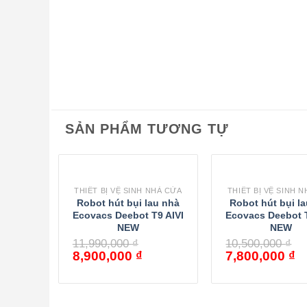
SẢN PHẨM TƯƠNG TỰ
THIẾT BỊ VỆ SINH NHÀ CỬA
THIẾT BỊ VỆ SINH 
Robot hút bụi lau nhà
Robot hút bụi l
Ecovacs Deebot T9 AIVI
Ecovacs Deebot T
NEW
NEW
11,990,000
₫
10,500,000
₫
8,900,000
₫
7,800,000
₫