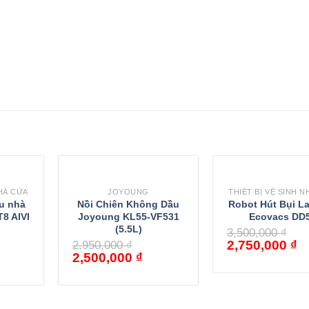
NHÀ CỬA
JOYOUNG
THIẾT BỊ VỆ SINH 
au nhà
Nồi Chiên Không Dầu
Robot Hút Bụi L
8 AIVI
Joyoung KL55-VF531
Ecovacs DD
(5.5L)
3,500,000
₫
2,750,000
₫
2,950,000
₫
2,500,000
₫