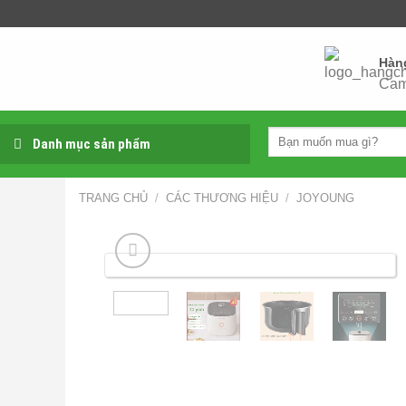
Skip
to
content
Hàn
Cam
Tìm
Danh mục sản phẩm
kiếm:
TRANG CHỦ
/
CÁC THƯƠNG HIỆU
/
JOYOUNG