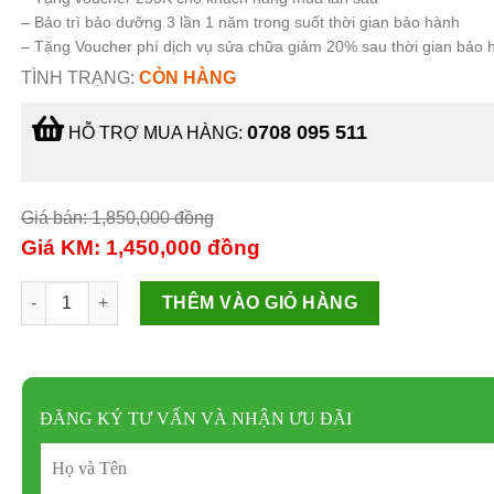
– Bảo trì bảo dưỡng 3 lần 1 năm trong suốt thời gian bảo hành
– Tặng Voucher phí dịch vụ sửa chữa giảm 20% sau thời gian bảo 
TÌNH TRẠNG:
CÒN HÀNG
0708 095 511
HỖ TRỢ MUA HÀNG:
Giá bán: 1,850,000
đồng
Giá KM: 1,450,000
đồng
Nồi cơm cao tần JOYOUNG F504 số lượng
THÊM VÀO GIỎ HÀNG
ĐĂNG KÝ TƯ VẤN VÀ NHẬN ƯU ĐÃI