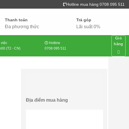
Hotline mua hàng 0708 095 511
Thanh toán
Trả góp
Đa phương thức
Lãi suất 0%
Giỏ
 việc
Hotline
hàng
00 (T2 - CN)
0708 095 511
Địa điểm mua hàng