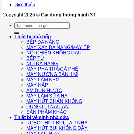
Giới thiệu
Copyright 2026 ©
Gia dụng thông minh 3T
Tìm
kiếm:
Thiết bị nhà bếp
BẾP ĐA NĂNG
MÁY XAY ĐA NĂNG/MÁY ÉP
NỒI CHIÊN KHÔNG DẦU
BẾP TỪ
NỒI ĐA NĂNG
MÁY PHA TRÀ/CÀ PHÊ
MÁY NƯỚNG BÁNH MÌ
MÁY LÀM KEM
MÁY HẤP
ẤM ĐUN NƯỚC
MÁY LÀM SỮA HẠT
MÁY HÚT CHÂN KHÔNG
DỤNG CỤ NẤU ĂN
SẢN PHẨM KHÁC
Thiết bị vệ sinh nhà cửa
ROBOT HÚT BỤI, LAU NHÀ
MÁY HÚT BỤI KHÔNG DÂY
MÁY LAU NHÀ