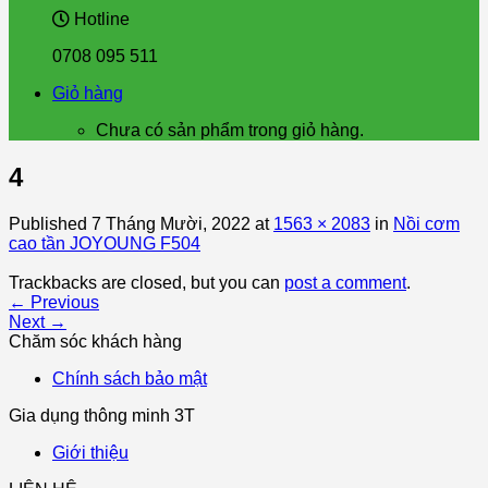
Hotline
0708 095 511
Giỏ hàng
Chưa có sản phẩm trong giỏ hàng.
4
Published
7 Tháng Mười, 2022
at
1563 × 2083
in
Nồi cơm
cao tần JOYOUNG F504
Trackbacks are closed, but you can
post a comment
.
←
Previous
Next
→
Chăm sóc khách hàng
Chính sách bảo mật
Gia dụng thông minh 3T
Giới thiệu