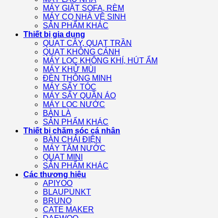
MÁY GIẶT SOFA, RÈM
MÁY CỌ NHÀ VỆ SINH
SẢN PHẨM KHÁC
Thiết bị gia dụng
QUẠT CÂY, QUẠT TRẦN
QUẠT KHÔNG CÁNH
MÁY LỌC KHÔNG KHÍ, HÚT ẨM
MÁY KHỬ MÙI
ĐÈN THÔNG MINH
MÁY SẤY TÓC
MÁY SẤY QUẦN ÁO
MÁY LỌC NƯỚC
BÀN LÀ
SẢN PHẨM KHÁC
Thiết bị chăm sóc cá nhân
BÀN CHẢI ĐIỆN
MÁY TĂM NƯỚC
QUẠT MINI
SẢN PHẨM KHÁC
Các thương hiệu
APIYOO
BLAUPUNKT
BRUNO
CATE MAKER