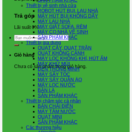
SẢN PHẨM KHÁC
Thiết bị vệ sinh nhà cửa
ROBOT HÚT BỤI, LAU NHÀ
Trả góp
MÁY HÚT BỤI KHÔNG DÂY
MÁY LAU NHÀ
MÁY GIẶT SOFA, RÈM
Lãi suất 0%
MÁY CỌ NHÀ VỆ SINH
Tìm
SẢN PHẨM KHÁC
kiếm:
Thiết bị gia dụng
QUẠT CÂY, QUẠT TRẦN
QUẠT KHÔNG CÁNH
Giỏ hàng
MÁY LỌC KHÔNG KHÍ, HÚT ẨM
MÁY KHỬ MÙI
Chưa có sản phẩm trong giỏ hàng.
ĐÈN THÔNG MINH
MÁY SẤY TÓC
MÁY SẤY QUẦN ÁO
MÁY LỌC NƯỚC
BÀN LÀ
SẢN PHẨM KHÁC
Thiết bị chăm sóc cá nhân
BÀN CHẢI ĐIỆN
MÁY TĂM NƯỚC
QUẠT MINI
SẢN PHẨM KHÁC
Các thương hiệu