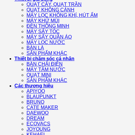
QUẠT CÂY, QUẠT TRẦN
QUẠT KHÔNG CÁNH
MÁY LỌC KHÔNG KHÍ, HÚT ẨM
MÁY KHỬ MÙI
ĐÈN THÔNG MINH
MÁY SẤY TÓC
MÁY SẤY QUẦN ÁO
MÁY LỌC NƯỚC
BÀN LÀ
SẢN PHẨM KHÁC
Thiết bị chăm sóc cá nhân
BÀN CHẢI ĐIỆN
MÁY TĂM NƯỚC
QUẠT MINI
SẢN PHẨM KHÁC
Các thương hiệu
APIYOO
BLAUPUNKT
BRUNO
CATE MAKER
DAEWOO
DREAM
ECOVACS
JOYOUNG
KEHAEL