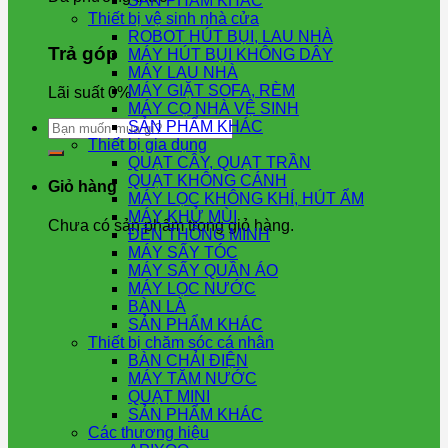
SẢN PHẨM KHÁC
Thiết bị vệ sinh nhà cửa
ROBOT HÚT BỤI, LAU NHÀ
Trả góp
MÁY HÚT BỤI KHÔNG DÂY
MÁY LAU NHÀ
MÁY GIẶT SOFA, RÈM
Lãi suất 0%
MÁY CỌ NHÀ VỆ SINH
Tìm
SẢN PHẨM KHÁC
kiếm:
Thiết bị gia dụng
QUẠT CÂY, QUẠT TRẦN
QUẠT KHÔNG CÁNH
Giỏ hàng
MÁY LỌC KHÔNG KHÍ, HÚT ẨM
MÁY KHỬ MÙI
Chưa có sản phẩm trong giỏ hàng.
ĐÈN THÔNG MINH
MÁY SẤY TÓC
MÁY SẤY QUẦN ÁO
MÁY LỌC NƯỚC
BÀN LÀ
SẢN PHẨM KHÁC
Thiết bị chăm sóc cá nhân
BÀN CHẢI ĐIỆN
MÁY TĂM NƯỚC
QUẠT MINI
SẢN PHẨM KHÁC
Các thương hiệu