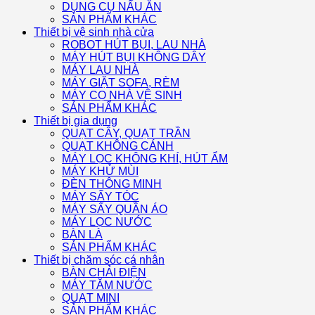
DỤNG CỤ NẤU ĂN
SẢN PHẨM KHÁC
Thiết bị vệ sinh nhà cửa
ROBOT HÚT BỤI, LAU NHÀ
MÁY HÚT BỤI KHÔNG DÂY
MÁY LAU NHÀ
MÁY GIẶT SOFA, RÈM
MÁY CỌ NHÀ VỆ SINH
SẢN PHẨM KHÁC
Thiết bị gia dụng
QUẠT CÂY, QUẠT TRẦN
QUẠT KHÔNG CÁNH
MÁY LỌC KHÔNG KHÍ, HÚT ẨM
MÁY KHỬ MÙI
ĐÈN THÔNG MINH
MÁY SẤY TÓC
MÁY SẤY QUẦN ÁO
MÁY LỌC NƯỚC
BÀN LÀ
SẢN PHẨM KHÁC
Thiết bị chăm sóc cá nhân
BÀN CHẢI ĐIỆN
MÁY TĂM NƯỚC
QUẠT MINI
SẢN PHẨM KHÁC