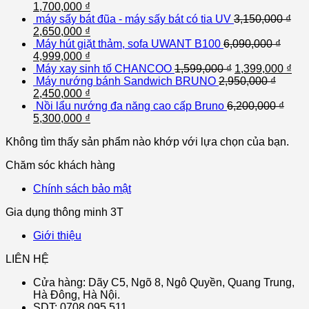
1,700,000
₫
máy sấy bát đũa - máy sấy bát có tia UV
3,150,000
₫
2,650,000
₫
Máy hút giặt thảm, sofa UWANT B100
6,090,000
₫
4,999,000
₫
Máy xay sinh tố CHANCOO
1,599,000
₫
1,399,000
₫
Máy nướng bánh Sandwich BRUNO
2,950,000
₫
2,450,000
₫
Nồi lẩu nướng đa năng cao cấp Bruno
6,200,000
₫
5,300,000
₫
Không tìm thấy sản phẩm nào khớp với lựa chọn của bạn.
Chăm sóc khách hàng
Chính sách bảo mật
Gia dụng thông minh 3T
Giới thiệu
LIÊN HỆ
Cửa hàng: Dãy C5, Ngõ 8, Ngô Quyền, Quang Trung,
Hà Đông, Hà Nội.
SDT: 0708 095 511