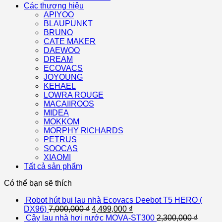
Các thương hiệu
APIYOO
BLAUPUNKT
BRUNO
CATE MAKER
DAEWOO
DREAM
ECOVACS
JOYOUNG
KEHAEL
LOWRA ROUGE
MACAIIROOS
MIDEA
MOKKOM
MORPHY RICHARDS
PETRUS
SOOCAS
XIAOMI
Tất cả sản phẩm
Có thể bạn sẽ thích
Robot hút bụi lau nhà Ecovacs Deebot T5 HERO (
DX96)
7,000,000
₫
4,499,000
₫
Cây lau nhà hơi nước MOVA-ST300
2,300,000
₫