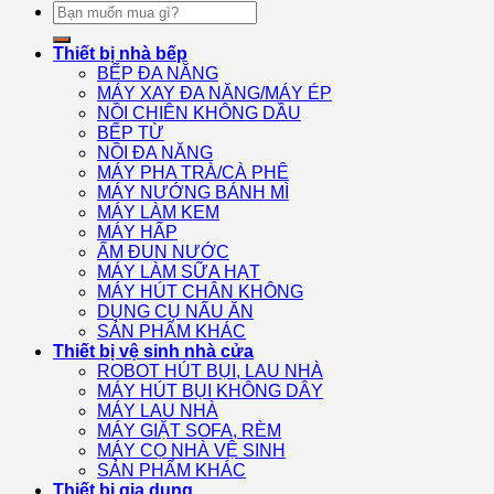
Tìm
kiếm:
Thiết bị nhà bếp
BẾP ĐA NĂNG
MÁY XAY ĐA NĂNG/MÁY ÉP
NỒI CHIÊN KHÔNG DẦU
BẾP TỪ
NỒI ĐA NĂNG
MÁY PHA TRÀ/CÀ PHÊ
MÁY NƯỚNG BÁNH MÌ
MÁY LÀM KEM
MÁY HẤP
ẤM ĐUN NƯỚC
MÁY LÀM SỮA HẠT
MÁY HÚT CHÂN KHÔNG
DỤNG CỤ NẤU ĂN
SẢN PHẨM KHÁC
Thiết bị vệ sinh nhà cửa
ROBOT HÚT BỤI, LAU NHÀ
MÁY HÚT BỤI KHÔNG DÂY
MÁY LAU NHÀ
MÁY GIẶT SOFA, RÈM
MÁY CỌ NHÀ VỆ SINH
SẢN PHẨM KHÁC
Thiết bị gia dụng