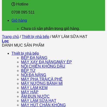
Hotline
0708 095 511
Giỏ hàng
Chưa có sản phẩm trong giỏ hàng.
Trang chủ
/
Thiết bị nhà bếp
/
MÁY LÀM SỮA HẠT
Lọc
DANH MỤC SẢN PHẨM
Thiết bị nhà bếp
BẾP ĐA NĂNG
MÁY XAY ĐA NĂNG/MÁY ÉP
NỒI CHIÊN KHÔNG DẦU
BẾP TỪ
NỒI ĐA NĂNG
MÁY PHA TRÀ/CÀ PHÊ
MÁY NƯỚNG BÁNH MÌ
MÁY LÀM KEM
MÁY HẤP
ẤM ĐUN NƯỚC
MÁY LÀM SỮA HẠT
MÁY HÚT CHÂN KHÔNG