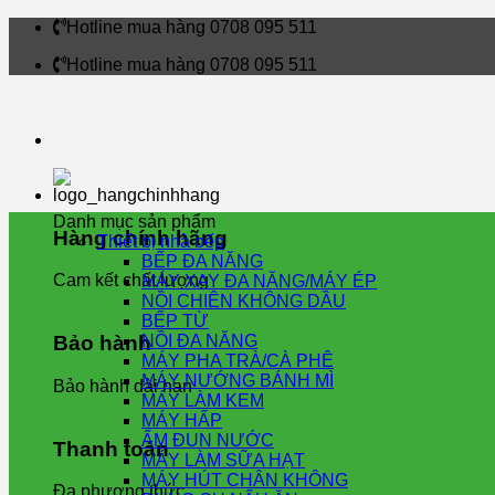
Skip
Hotline mua hàng 0708 095 511
to
Hotline mua hàng 0708 095 511
content
Danh mục sản phẩm
Hàng chính hãng
Thiết bị nhà bếp
BẾP ĐA NĂNG
Cam kết chất lượng
MÁY XAY ĐA NĂNG/MÁY ÉP
NỒI CHIÊN KHÔNG DẦU
BẾP TỪ
NỒI ĐA NĂNG
Bảo hành
MÁY PHA TRÀ/CÀ PHÊ
MÁY NƯỚNG BÁNH MÌ
Bảo hành dài hạn
MÁY LÀM KEM
MÁY HẤP
ẤM ĐUN NƯỚC
Thanh toán
MÁY LÀM SỮA HẠT
MÁY HÚT CHÂN KHÔNG
Đa phương thức