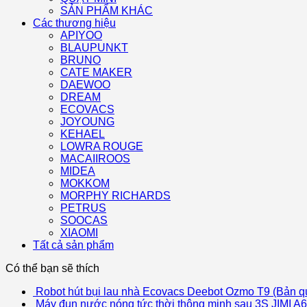
SẢN PHẨM KHÁC
Các thương hiệu
APIYOO
BLAUPUNKT
BRUNO
CATE MAKER
DAEWOO
DREAM
ECOVACS
JOYOUNG
KEHAEL
LOWRA ROUGE
MACAIIROOS
MIDEA
MOKKOM
MORPHY RICHARDS
PETRUS
SOOCAS
XIAOMI
Tất cả sản phẩm
Có thể bạn sẽ thích
Robot hút bụi lau nhà Ecovacs Deebot Ozmo T9 (Bản qu
Máy đun nước nóng tức thời thông minh sau 3S JIMI A6