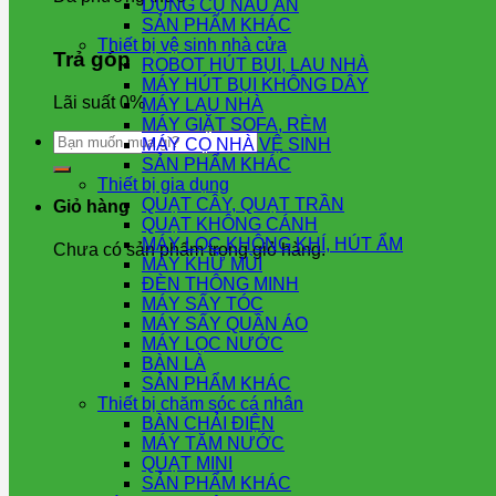
DỤNG CỤ NẤU ĂN
SẢN PHẨM KHÁC
Thiết bị vệ sinh nhà cửa
Trả góp
ROBOT HÚT BỤI, LAU NHÀ
MÁY HÚT BỤI KHÔNG DÂY
Lãi suất 0%
MÁY LAU NHÀ
MÁY GIẶT SOFA, RÈM
Tìm
MÁY CỌ NHÀ VỆ SINH
kiếm:
SẢN PHẨM KHÁC
Thiết bị gia dụng
QUẠT CÂY, QUẠT TRẦN
Giỏ hàng
QUẠT KHÔNG CÁNH
MÁY LỌC KHÔNG KHÍ, HÚT ẨM
Chưa có sản phẩm trong giỏ hàng.
MÁY KHỬ MÙI
ĐÈN THÔNG MINH
MÁY SẤY TÓC
MÁY SẤY QUẦN ÁO
MÁY LỌC NƯỚC
BÀN LÀ
SẢN PHẨM KHÁC
Thiết bị chăm sóc cá nhân
BÀN CHẢI ĐIỆN
MÁY TĂM NƯỚC
QUẠT MINI
SẢN PHẨM KHÁC