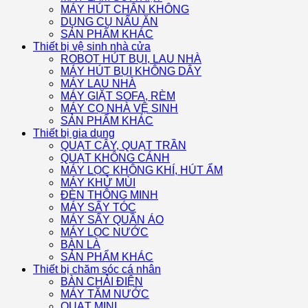
MÁY HÚT CHÂN KHÔNG
DỤNG CỤ NẤU ĂN
SẢN PHẨM KHÁC
Thiết bị vệ sinh nhà cửa
ROBOT HÚT BỤI, LAU NHÀ
MÁY HÚT BỤI KHÔNG DÂY
MÁY LAU NHÀ
MÁY GIẶT SOFA, RÈM
MÁY CỌ NHÀ VỆ SINH
SẢN PHẨM KHÁC
Thiết bị gia dụng
QUẠT CÂY, QUẠT TRẦN
QUẠT KHÔNG CÁNH
MÁY LỌC KHÔNG KHÍ, HÚT ẨM
MÁY KHỬ MÙI
ĐÈN THÔNG MINH
MÁY SẤY TÓC
MÁY SẤY QUẦN ÁO
MÁY LỌC NƯỚC
BÀN LÀ
SẢN PHẨM KHÁC
Thiết bị chăm sóc cá nhân
BÀN CHẢI ĐIỆN
MÁY TĂM NƯỚC
QUẠT MINI