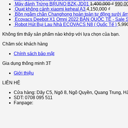
Máy đánh Trứng BRUNO BZK-JD01
1,400,000
₫
990,0
Quạt không cánh xiaomi keheal A3
4,150,000
₫
Bồn ngâm chân Changhong hoàn toàn tự động sưởi ấm 
Ecovacs Deebot X1 Omni 2022 BẢN QUỐC TẾ - Sale S
Robot Hút Bụi Lau Nhà ECOVACS N8 ( Quốc Tế )
5,99
Không tìm thấy sản phẩm nào khớp với lựa chọn của bạn.
Chăm sóc khách hàng
Chính sách bảo mật
Gia dụng thông minh 3T
Giới thiệu
LIÊN HỆ
Cửa hàng: Dãy C5, Ngõ 8, Ngô Quyền, Quang Trung, Hà
SDT: 0708 095 511
Fanpage: