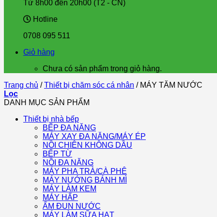
Từ 8h00 đến 20h00 (T2 - CN)
Hotline
0708 095 511
Giỏ hàng
Chưa có sản phẩm trong giỏ hàng.
Trang chủ
/
Thiết bị chăm sóc cá nhân
/
MÁY TĂM NƯỚC
Lọc
DANH MỤC SẢN PHẨM
Thiết bị nhà bếp
BẾP ĐA NĂNG
MÁY XAY ĐA NĂNG/MÁY ÉP
NỒI CHIÊN KHÔNG DẦU
BẾP TỪ
NỒI ĐA NĂNG
MÁY PHA TRÀ/CÀ PHÊ
MÁY NƯỚNG BÁNH MÌ
MÁY LÀM KEM
MÁY HẤP
ẤM ĐUN NƯỚC
MÁY LÀM SỮA HẠT