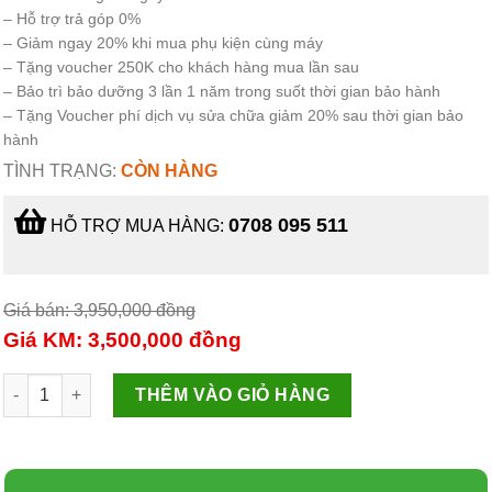
– Hỗ trợ trả góp 0%
– Giảm ngay 20% khi mua phụ kiện cùng máy
– Tặng voucher 250K cho khách hàng mua lần sau
– Bảo trì bảo dưỡng 3 lần 1 năm trong suốt thời gian bảo hành
– Tặng Voucher phí dịch vụ sửa chữa giảm 20% sau thời gian bảo
hành
TÌNH TRẠNG:
CÒN HÀNG
0708 095 511
HỖ TRỢ MUA HÀNG:
Giá bán: 3,950,000
đồng
Giá KM: 3,500,000
đồng
nồi áp suất bruno 3L , nồi áp suất thương hiệu nhật bản số lượ
THÊM VÀO GIỎ HÀNG