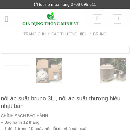
Skip
Hotline mua hàng 0708 095 511
to
content
TRANG CHỦ
/
CÁC THƯƠNG HIỆU
/
BRUNO
nồi áp suất bruno 3L , nồi áp suất thương hiệu
nhật bản
CHÍNH SÁCH BẢO HÀNH
– Bảo hành 12 tháng
– 1 đổi 1 trong 10 ngày nếu lỗi do nhà sản xuất