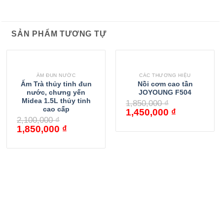
SẢN PHẨM TƯƠNG TỰ
ẤM ĐUN NƯỚC
CÁC THƯƠNG HIỆU
Ấm Trà thủy tinh đun
Nồi cơm cao tần
nước, chưng yến
JOYOUNG F504
Midea 1.5L thủy tinh
1,850,000
₫
cao cấp
1,450,000
₫
2,100,000
₫
1,850,000
₫