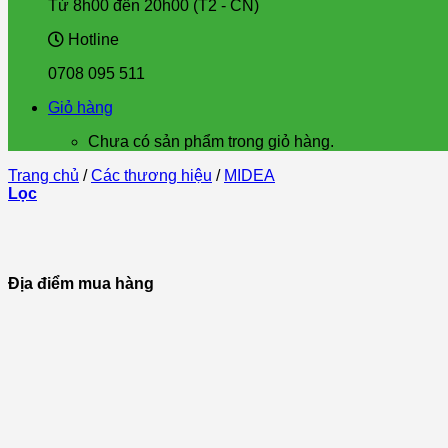
Từ 8h00 đến 20h00 (T2 - CN)
Hotline
0708 095 511
Giỏ hàng
Chưa có sản phẩm trong giỏ hàng.
Trang chủ
/
Các thương hiệu
/
MIDEA
Lọc
Địa điểm mua hàng