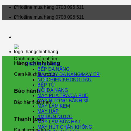
Skip
Hotline mua hàng 0708 095 511
to
Hotline mua hàng 0708 095 511
content
Danh mục sản phẩm
Hàng chính hãng
Thiết bị nhà bếp
BẾP ĐA NĂNG
Cam kết chất lượng
MÁY XAY ĐA NĂNG/MÁY ÉP
NỒI CHIÊN KHÔNG DẦU
BẾP TỪ
NỒI ĐA NĂNG
Bảo hành
MÁY PHA TRÀ/CÀ PHÊ
MÁY NƯỚNG BÁNH MÌ
Bảo hành dài hạn
MÁY LÀM KEM
MÁY HẤP
ẤM ĐUN NƯỚC
Thanh toán
MÁY LÀM SỮA HẠT
MÁY HÚT CHÂN KHÔNG
Đa phương thức