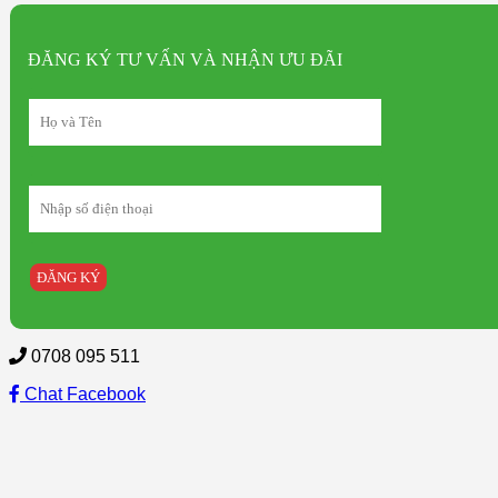
tinh
đun
nước,
ĐĂNG KÝ TƯ VẤN VÀ NHẬN ƯU ĐÃI
chưng
yến
Midea
1.5L
thủy
tinh
cao
cấp
số
lượng
0708 095 511
Chat Facebook