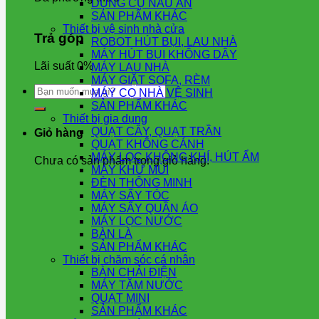
DỤNG CỤ NẤU ĂN
SẢN PHẨM KHÁC
Thiết bị vệ sinh nhà cửa
Trả góp
ROBOT HÚT BỤI, LAU NHÀ
MÁY HÚT BỤI KHÔNG DÂY
Lãi suất 0%
MÁY LAU NHÀ
MÁY GIẶT SOFA, RÈM
Tìm
MÁY CỌ NHÀ VỆ SINH
kiếm:
SẢN PHẨM KHÁC
Thiết bị gia dụng
QUẠT CÂY, QUẠT TRẦN
Giỏ hàng
QUẠT KHÔNG CÁNH
MÁY LỌC KHÔNG KHÍ, HÚT ẨM
Chưa có sản phẩm trong giỏ hàng.
MÁY KHỬ MÙI
ĐÈN THÔNG MINH
MÁY SẤY TÓC
MÁY SẤY QUẦN ÁO
MÁY LỌC NƯỚC
BÀN LÀ
SẢN PHẨM KHÁC
Thiết bị chăm sóc cá nhân
BÀN CHẢI ĐIỆN
MÁY TĂM NƯỚC
QUẠT MINI
SẢN PHẨM KHÁC