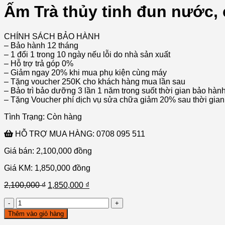
Ấm Trà thủy tinh đun nước, 
CHÍNH SÁCH BẢO HÀNH
– Bảo hành 12 tháng
– 1 đổi 1 trong 10 ngày nếu lỗi do nhà sản xuất
– Hỗ trợ trả góp 0%
– Giảm ngay 20% khi mua phụ kiện cùng máy
– Tặng voucher 250K cho khách hàng mua lần sau
– Bảo trì bảo dưỡng 3 lần 1 năm trong suốt thời gian bảo hàn
– Tặng Voucher phí dịch vụ sửa chữa giảm 20% sau thời gian
Tình Trạng:
Còn hàng
HỖ TRỢ MUA HÀNG:
0708 095 511
Giá bán: 2,100,000
đồng
Giá KM: 1,850,000
đồng
2,100,000
₫
1,850,000
₫
Ấm
Trà
Thêm vào giỏ hàng
thủy