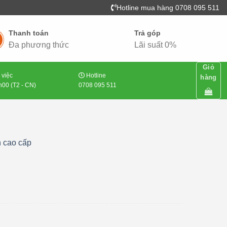
Hotline mua hàng 0708 095 511
Thanh toán
Trả góp
Đa phương thức
Lãi suất 0%
Giỏ
 việc
Hotline
hàng
00 (T2 - CN)
0708 095 511
h cao cấp