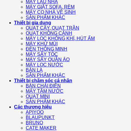
MÁY LAU NHÀ
MÁY GIẶT SOFA, RÈM
MÁY CỌ NHÀ VỆ SINH
SẢN PHẨM KHÁC
Thiết bị gia dụng
QUẠT CÂY, QUẠT TRẦN
QUẠT KHÔNG CÁNH
MÁY LỌC KHÔNG KHÍ, HÚT ẨM
MÁY KHỬ MÙI
ĐÈN THÔNG MINH
MÁY SẤY TÓC
MÁY SẤY QUẦN ÁO
MÁY LỌC NƯỚC
BÀN LÀ
SẢN PHẨM KHÁC
Thiết bị chăm sóc cá nhân
BÀN CHẢI ĐIỆN
MÁY TĂM NƯỚC
QUẠT MINI
SẢN PHẨM KHÁC
Các thương hiệu
APIYOO
BLAUPUNKT
BRUNO
CATE MAKER