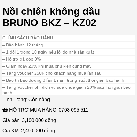
Nồi chiên không dầu
BRUNO BKZ – KZ02
CHÍNH SÁCH BẢO HÀNH
– Bảo hành 12 tháng
– 1 đổi 1 trong 10 ngày nếu lỗi do nhà sản xuất
– Hỗ trợ trả góp 0%
– Giảm ngay 20% khi mua phụ kiện cùng máy
– Tặng voucher 250K cho khách hàng mua lần sau
– Bảo trì bảo dưỡng 3 lần 1 năm trong suốt thời gian bảo hành
– Tặng Voucher phí dịch vụ sửa chữa giảm 20% sau thời gian bảo
hành.
Tình Trạng:
Còn hàng
HỖ TRỢ MUA HÀNG:
0708 095 511
Giá bán: 3,100,000
đồng
Giá KM: 2,499,000
đồng