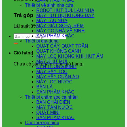
SẢN PHẨM KHÁC
Thiết bị vệ sinh nhà cửa
ROBOT HÚT BỤI, LAU NHÀ
Trả góp
MÁY HÚT BỤI KHÔNG DÂY
MÁY LAU NHÀ
MÁY GIẶT SOFA, RÈM
Lãi suất 0%
MÁY CỌ NHÀ VỆ SINH
Tìm
SẢN PHẨM KHÁC
kiếm:
Thiết bị gia dụng
QUẠT CÂY, QUẠT TRẦN
QUẠT KHÔNG CÁNH
Giỏ hàng
MÁY LỌC KHÔNG KHÍ, HÚT ẨM
MÁY KHỬ MÙI
Chưa có sản phẩm trong giỏ hàng.
ĐÈN THÔNG MINH
MÁY SẤY TÓC
MÁY SẤY QUẦN ÁO
MÁY LỌC NƯỚC
BÀN LÀ
SẢN PHẨM KHÁC
Thiết bị chăm sóc cá nhân
BÀN CHẢI ĐIỆN
MÁY TĂM NƯỚC
QUẠT MINI
SẢN PHẨM KHÁC
Các thương hiệu