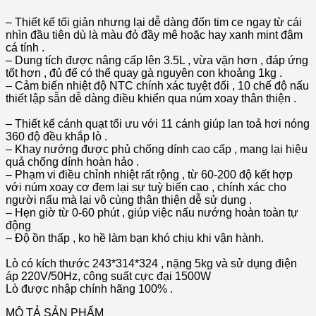
– Thiết kế tối giản nhưng lại dễ dàng đốn tim ce ngay từ cái
nhìn đầu tiên dù là màu đỏ đầy mê hoặc hay xanh mint đậm
cá tính .
– Dung tích được nâng cấp lên 3.5L , vừa vặn hơn , đáp ứng
tốt hơn , đủ để có thể quay gà nguyên con khoảng 1kg .
– Cảm biến nhiệt độ NTC chính xác tuyệt đối , 10 chế độ nấu
thiết lập sẵn dễ dàng điều khiển qua núm xoay thân thiện .
– Thiết kế cánh quạt tối ưu với 11 cánh giúp lan toả hơi nóng
360 độ đều khắp lò .
– Khay nướng được phủ chống dính cao cấp , mang lại hiệu
quả chống dính hoàn hảo .
– Phạm vi điều chỉnh nhiệt rất rộng , từ 60-200 độ kết hợp
với núm xoay cơ đem lại sự tuỳ biến cao , chính xác cho
người nấu mà lại vô cùng thân thiện dễ sử dụng .
– Hẹn giờ từ 0-60 phút , giúp việc nấu nướng hoàn toàn tự
động
– Độ ồn thấp , ko hề làm bạn khó chịu khi vận hành.
Lò có kích thước 243*314*324 , nặng 5kg và sử dụng điện
áp 220V/50Hz, công suất cực đại 1500W
Lò được nhập chính hãng 100% .
MÔ TẢ SẢN PHẨM