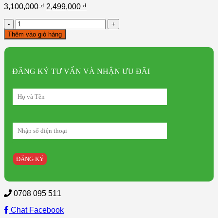
3,100,000
₫
2,499,000
₫
Nồi
chiên
Thêm vào giỏ hàng
không
dầu
BRUNO
BKZ
ĐĂNG KÝ TƯ VẤN VÀ NHẬN ƯU ĐÃI
-
KZ02
số
lượng
0708 095 511
Chat Facebook