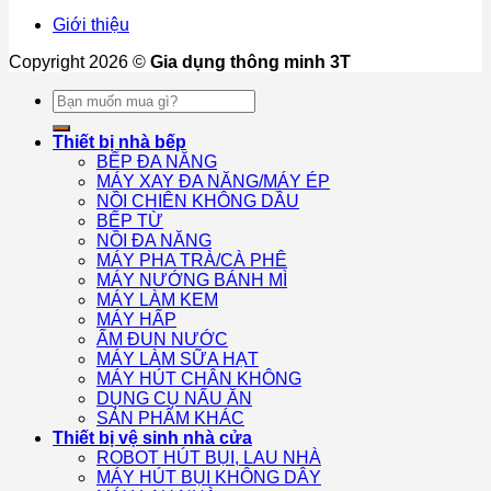
Giới thiệu
Copyright 2026 ©
Gia dụng thông minh 3T
Tìm
kiếm:
Thiết bị nhà bếp
BẾP ĐA NĂNG
MÁY XAY ĐA NĂNG/MÁY ÉP
NỒI CHIÊN KHÔNG DẦU
BẾP TỪ
NỒI ĐA NĂNG
MÁY PHA TRÀ/CÀ PHÊ
MÁY NƯỚNG BÁNH MÌ
MÁY LÀM KEM
MÁY HẤP
ẤM ĐUN NƯỚC
MÁY LÀM SỮA HẠT
MÁY HÚT CHÂN KHÔNG
DỤNG CỤ NẤU ĂN
SẢN PHẨM KHÁC
Thiết bị vệ sinh nhà cửa
ROBOT HÚT BỤI, LAU NHÀ
MÁY HÚT BỤI KHÔNG DÂY