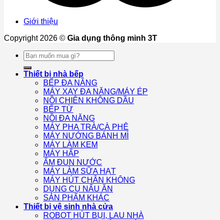
Giới thiệu
Copyright 2026 ©
Gia dụng thông minh 3T
Tìm
kiếm:
Thiết bị nhà bếp
BẾP ĐA NĂNG
MÁY XAY ĐA NĂNG/MÁY ÉP
NỒI CHIÊN KHÔNG DẦU
BẾP TỪ
NỒI ĐA NĂNG
MÁY PHA TRÀ/CÀ PHÊ
MÁY NƯỚNG BÁNH MÌ
MÁY LÀM KEM
MÁY HẤP
ẤM ĐUN NƯỚC
MÁY LÀM SỮA HẠT
MÁY HÚT CHÂN KHÔNG
DỤNG CỤ NẤU ĂN
SẢN PHẨM KHÁC
Thiết bị vệ sinh nhà cửa
ROBOT HÚT BỤI, LAU NHÀ