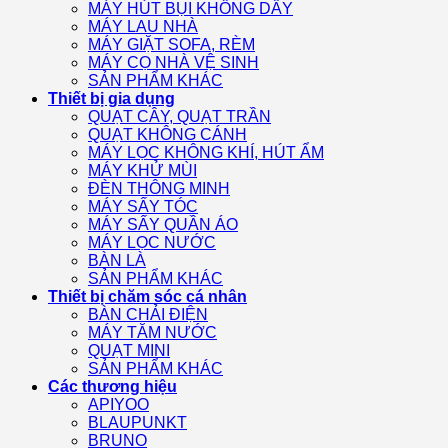
MÁY HÚT BỤI KHÔNG DÂY
MÁY LAU NHÀ
MÁY GIẶT SOFA, RÈM
MÁY CỌ NHÀ VỆ SINH
SẢN PHẨM KHÁC
Thiết bị gia dụng
QUẠT CÂY, QUẠT TRẦN
QUẠT KHÔNG CÁNH
MÁY LỌC KHÔNG KHÍ, HÚT ẨM
MÁY KHỬ MÙI
ĐÈN THÔNG MINH
MÁY SẤY TÓC
MÁY SẤY QUẦN ÁO
MÁY LỌC NƯỚC
BÀN LÀ
SẢN PHẨM KHÁC
Thiết bị chăm sóc cá nhân
BÀN CHẢI ĐIỆN
MÁY TĂM NƯỚC
QUẠT MINI
SẢN PHẨM KHÁC
Các thương hiệu
APIYOO
BLAUPUNKT
BRUNO