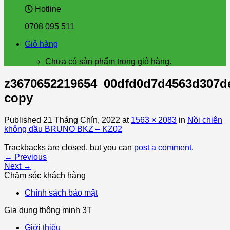
Hotline
0708 095 511
Giỏ hàng
Chưa có sản phẩm trong giỏ hàng.
z3670652219654_00dfd0d7d4563d307d
copy
Published
21 Tháng Chín, 2022
at
1563 × 2083
in
Nồi chiên
không dầu BRUNO BKZ – KZ02
Trackbacks are closed, but you can
post a comment
.
←
Previous
Next
→
Chăm sóc khách hàng
Chính sách bảo mật
Gia dụng thông minh 3T
Giới thiệu