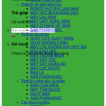
SẢN PHẨM KHÁC
Thiết bị vệ sinh nhà cửa
ROBOT HÚT BỤI, LAU NHÀ
Trả góp
MÁY HÚT BỤI KHÔNG DÂY
MÁY LAU NHÀ
MÁY GIẶT SOFA, RÈM
Lãi suất 0%
MÁY CỌ NHÀ VỆ SINH
Tìm
SẢN PHẨM KHÁC
kiếm:
Thiết bị gia dụng
QUẠT CÂY, QUẠT TRẦN
QUẠT KHÔNG CÁNH
Giỏ hàng
MÁY LỌC KHÔNG KHÍ, HÚT ẨM
MÁY KHỬ MÙI
Chưa có sản phẩm trong giỏ hàng.
ĐÈN THÔNG MINH
MÁY SẤY TÓC
MÁY SẤY QUẦN ÁO
MÁY LỌC NƯỚC
BÀN LÀ
SẢN PHẨM KHÁC
Thiết bị chăm sóc cá nhân
BÀN CHẢI ĐIỆN
MÁY TĂM NƯỚC
QUẠT MINI
SẢN PHẨM KHÁC
Các thương hiệu