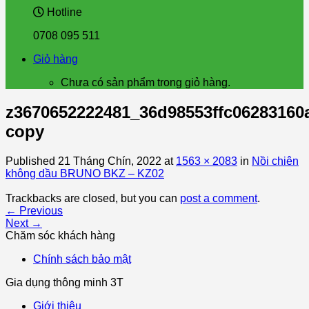
Hotline
0708 095 511
Giỏ hàng
Chưa có sản phẩm trong giỏ hàng.
z3670652222481_36d98553ffc06283160
copy
Published
21 Tháng Chín, 2022
at
1563 × 2083
in
Nồi chiên
không dầu BRUNO BKZ – KZ02
Trackbacks are closed, but you can
post a comment
.
←
Previous
Next
→
Chăm sóc khách hàng
Chính sách bảo mật
Gia dụng thông minh 3T
Giới thiệu