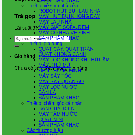
SẢN PHẨM KHÁC
Thiết bị vệ sinh nhà cửa
ROBOT HÚT BỤI, LAU NHÀ
Trả góp
MÁY HÚT BỤI KHÔNG DÂY
MÁY LAU NHÀ
MÁY GIẶT SOFA, RÈM
Lãi suất 0%
MÁY CỌ NHÀ VỆ SINH
Tìm
SẢN PHẨM KHÁC
kiếm:
Thiết bị gia dụng
QUẠT CÂY, QUẠT TRẦN
QUẠT KHÔNG CÁNH
Giỏ hàng
MÁY LỌC KHÔNG KHÍ, HÚT ẨM
MÁY KHỬ MÙI
Chưa có sản phẩm trong giỏ hàng.
ĐÈN THÔNG MINH
MÁY SẤY TÓC
MÁY SẤY QUẦN ÁO
MÁY LỌC NƯỚC
BÀN LÀ
SẢN PHẨM KHÁC
Thiết bị chăm sóc cá nhân
BÀN CHẢI ĐIỆN
MÁY TĂM NƯỚC
QUẠT MINI
SẢN PHẨM KHÁC
Các thương hiệu