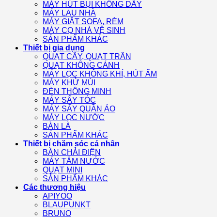
MÁY HÚT BỤI KHÔNG DÂY
MÁY LAU NHÀ
MÁY GIẶT SOFA, RÈM
MÁY CỌ NHÀ VỆ SINH
SẢN PHẨM KHÁC
Thiết bị gia dụng
QUẠT CÂY, QUẠT TRẦN
QUẠT KHÔNG CÁNH
MÁY LỌC KHÔNG KHÍ, HÚT ẨM
MÁY KHỬ MÙI
ĐÈN THÔNG MINH
MÁY SẤY TÓC
MÁY SẤY QUẦN ÁO
MÁY LỌC NƯỚC
BÀN LÀ
SẢN PHẨM KHÁC
Thiết bị chăm sóc cá nhân
BÀN CHẢI ĐIỆN
MÁY TĂM NƯỚC
QUẠT MINI
SẢN PHẨM KHÁC
Các thương hiệu
APIYOO
BLAUPUNKT
BRUNO