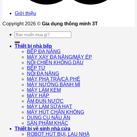
Giới thiệu
Copyright 2026 ©
Gia dụng thông minh 3T
Tìm
kiếm:
Thiết bị nhà bếp
BẾP ĐA NĂNG
MÁY XAY ĐA NĂNG/MÁY ÉP
NỒI CHIÊN KHÔNG DẦU
BẾP TỪ
NỒI ĐA NĂNG
MÁY PHA TRÀ/CÀ PHÊ
MÁY NƯỚNG BÁNH MÌ
MÁY LÀM KEM
MÁY HẤP
ẤM ĐUN NƯỚC
MÁY LÀM SỮA HẠT
MÁY HÚT CHÂN KHÔNG
DỤNG CỤ NẤU ĂN
SẢN PHẨM KHÁC
Thiết bị vệ sinh nhà cửa
ROBOT HÚT BỤI, LAU NHÀ