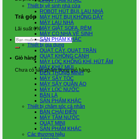
SẢN PHẨM KHÁC
Thiết bị vệ sinh nhà cửa
ROBOT HÚT BỤI, LAU NHÀ
Trả góp
MÁY HÚT BỤI KHÔNG DÂY
MÁY LAU NHÀ
MÁY GIẶT SOFA, RÈM
Lãi suất 0%
MÁY CỌ NHÀ VỆ SINH
Tìm
SẢN PHẨM KHÁC
kiếm:
Thiết bị gia dụng
QUẠT CÂY, QUẠT TRẦN
QUẠT KHÔNG CÁNH
Giỏ hàng
MÁY LỌC KHÔNG KHÍ, HÚT ẨM
MÁY KHỬ MÙI
Chưa có sản phẩm trong giỏ hàng.
ĐÈN THÔNG MINH
MÁY SẤY TÓC
MÁY SẤY QUẦN ÁO
MÁY LỌC NƯỚC
BÀN LÀ
SẢN PHẨM KHÁC
Thiết bị chăm sóc cá nhân
BÀN CHẢI ĐIỆN
MÁY TĂM NƯỚC
QUẠT MINI
SẢN PHẨM KHÁC
Các thương hiệu