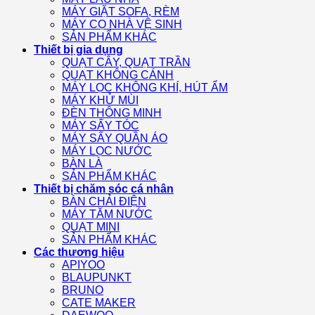
MÁY GIẶT SOFA, RÈM
MÁY CỌ NHÀ VỆ SINH
SẢN PHẨM KHÁC
Thiết bị gia dụng
QUẠT CÂY, QUẠT TRẦN
QUẠT KHÔNG CÁNH
MÁY LỌC KHÔNG KHÍ, HÚT ẨM
MÁY KHỬ MÙI
ĐÈN THÔNG MINH
MÁY SẤY TÓC
MÁY SẤY QUẦN ÁO
MÁY LỌC NƯỚC
BÀN LÀ
SẢN PHẨM KHÁC
Thiết bị chăm sóc cá nhân
BÀN CHẢI ĐIỆN
MÁY TĂM NƯỚC
QUẠT MINI
SẢN PHẨM KHÁC
Các thương hiệu
APIYOO
BLAUPUNKT
BRUNO
CATE MAKER