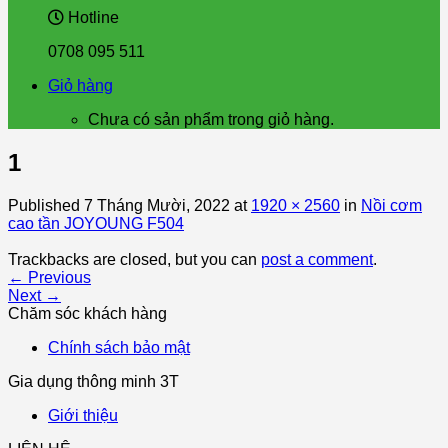
Hotline
0708 095 511
Giỏ hàng
Chưa có sản phẩm trong giỏ hàng.
1
Published
7 Tháng Mười, 2022
at
1920 × 2560
in
Nồi cơm
cao tần JOYOUNG F504
Trackbacks are closed, but you can
post a comment
.
←
Previous
Next
→
Chăm sóc khách hàng
Chính sách bảo mật
Gia dụng thông minh 3T
Giới thiệu