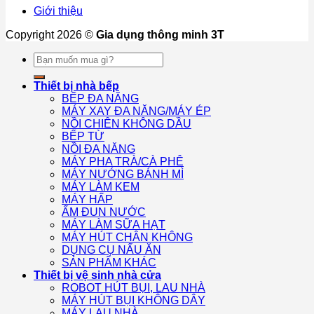
Giới thiệu
Copyright 2026 ©
Gia dụng thông minh 3T
Tìm
kiếm:
Thiết bị nhà bếp
BẾP ĐA NĂNG
MÁY XAY ĐA NĂNG/MÁY ÉP
NỒI CHIÊN KHÔNG DẦU
BẾP TỪ
NỒI ĐA NĂNG
MÁY PHA TRÀ/CÀ PHÊ
MÁY NƯỚNG BÁNH MÌ
MÁY LÀM KEM
MÁY HẤP
ẤM ĐUN NƯỚC
MÁY LÀM SỮA HẠT
MÁY HÚT CHÂN KHÔNG
DỤNG CỤ NẤU ĂN
SẢN PHẨM KHÁC
Thiết bị vệ sinh nhà cửa
ROBOT HÚT BỤI, LAU NHÀ
MÁY HÚT BỤI KHÔNG DÂY
MÁY LAU NHÀ