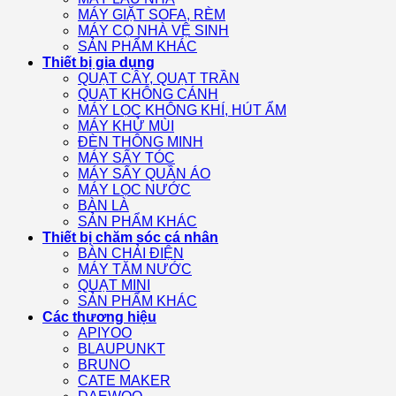
MÁY GIẶT SOFA, RÈM
MÁY CỌ NHÀ VỆ SINH
SẢN PHẨM KHÁC
Thiết bị gia dụng
QUẠT CÂY, QUẠT TRẦN
QUẠT KHÔNG CÁNH
MÁY LỌC KHÔNG KHÍ, HÚT ẨM
MÁY KHỬ MÙI
ĐÈN THÔNG MINH
MÁY SẤY TÓC
MÁY SẤY QUẦN ÁO
MÁY LỌC NƯỚC
BÀN LÀ
SẢN PHẨM KHÁC
Thiết bị chăm sóc cá nhân
BÀN CHẢI ĐIỆN
MÁY TĂM NƯỚC
QUẠT MINI
SẢN PHẨM KHÁC
Các thương hiệu
APIYOO
BLAUPUNKT
BRUNO
CATE MAKER