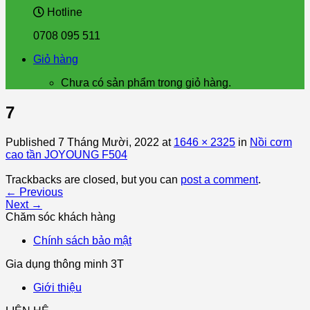
Hotline
0708 095 511
Giỏ hàng
Chưa có sản phẩm trong giỏ hàng.
7
Published
7 Tháng Mười, 2022
at
1646 × 2325
in
Nồi cơm
cao tần JOYOUNG F504
Trackbacks are closed, but you can
post a comment
.
←
Previous
Next
→
Chăm sóc khách hàng
Chính sách bảo mật
Gia dụng thông minh 3T
Giới thiệu