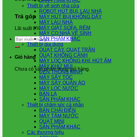
SẢN PHẨM KHÁC
Thiết bị vệ sinh nhà cửa
ROBOT HÚT BỤI, LAU NHÀ
Trả góp
MÁY HÚT BỤI KHÔNG DÂY
MÁY LAU NHÀ
MÁY GIẶT SOFA, RÈM
Lãi suất 0%
MÁY CỌ NHÀ VỆ SINH
Tìm
SẢN PHẨM KHÁC
kiếm:
Thiết bị gia dụng
QUẠT CÂY, QUẠT TRẦN
QUẠT KHÔNG CÁNH
Giỏ hàng
MÁY LỌC KHÔNG KHÍ, HÚT ẨM
MÁY KHỬ MÙI
Chưa có sản phẩm trong giỏ hàng.
ĐÈN THÔNG MINH
MÁY SẤY TÓC
MÁY SẤY QUẦN ÁO
MÁY LỌC NƯỚC
BÀN LÀ
SẢN PHẨM KHÁC
Thiết bị chăm sóc cá nhân
BÀN CHẢI ĐIỆN
MÁY TĂM NƯỚC
QUẠT MINI
SẢN PHẨM KHÁC
Các thương hiệu