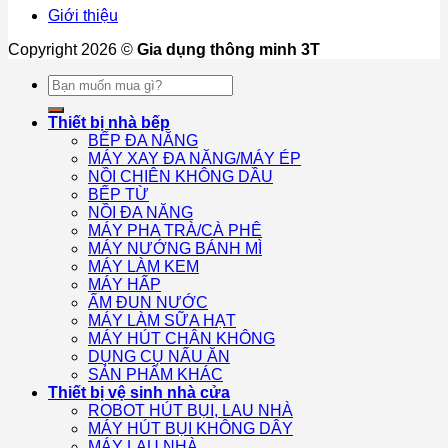
Giới thiệu
Copyright 2026 ©
Gia dụng thông minh 3T
Tìm
kiếm:
Thiết bị nhà bếp
BẾP ĐA NĂNG
MÁY XAY ĐA NĂNG/MÁY ÉP
NỒI CHIÊN KHÔNG DẦU
BẾP TỪ
NỒI ĐA NĂNG
MÁY PHA TRÀ/CÀ PHÊ
MÁY NƯỚNG BÁNH MÌ
MÁY LÀM KEM
MÁY HẤP
ẤM ĐUN NƯỚC
MÁY LÀM SỮA HẠT
MÁY HÚT CHÂN KHÔNG
DỤNG CỤ NẤU ĂN
SẢN PHẨM KHÁC
Thiết bị vệ sinh nhà cửa
ROBOT HÚT BỤI, LAU NHÀ
MÁY HÚT BỤI KHÔNG DÂY
MÁY LAU NHÀ