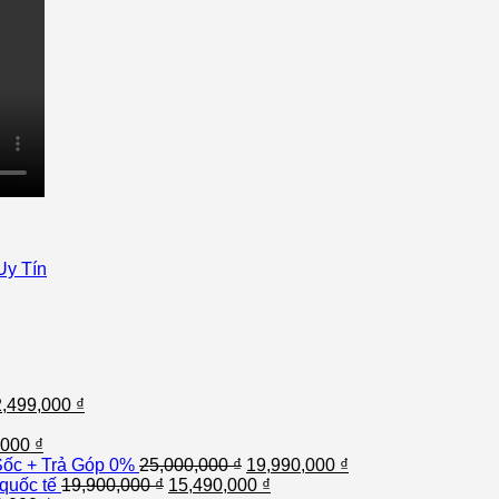
Uy Tín
2,499,000
₫
,000
₫
ốc + Trả Góp 0%
25,000,000
₫
19,990,000
₫
quốc tế
19,900,000
₫
15,490,000
₫