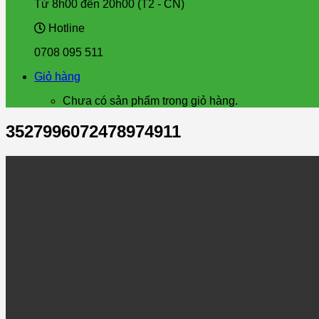
Từ 8h00 đến 20h00 (T2 - CN)
Hotline
0708 095 511
Giỏ hàng
Chưa có sản phẩm trong giỏ hàng.
3527996072478974911