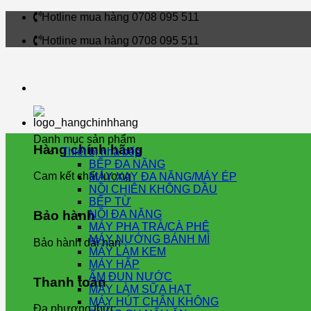
Skip
Hotline mua hàng 0708 095 511
to
Hotline mua hàng 0708 095 511
content
Danh mục sản phẩm
Hàng chính hãng
Thiết bị nhà bếp
BẾP ĐA NĂNG
Cam kết chất lượng
MÁY XAY ĐA NĂNG/MÁY ÉP
NỒI CHIÊN KHÔNG DẦU
BẾP TỪ
NỒI ĐA NĂNG
Bảo hành
MÁY PHA TRÀ/CÀ PHÊ
MÁY NƯỚNG BÁNH MÌ
Bảo hành dài hạn
MÁY LÀM KEM
MÁY HẤP
ẤM ĐUN NƯỚC
Thanh toán
MÁY LÀM SỮA HẠT
MÁY HÚT CHÂN KHÔNG
Đa phương thức