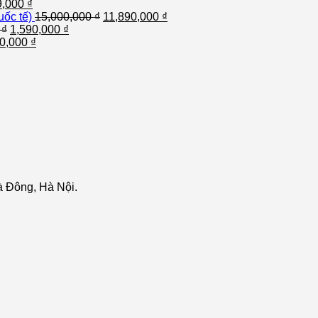
9,000
₫
ốc tế)
15,000,000
₫
11,890,000
₫
0
₫
1,590,000
₫
00,000
₫
 Đông, Hà Nội.