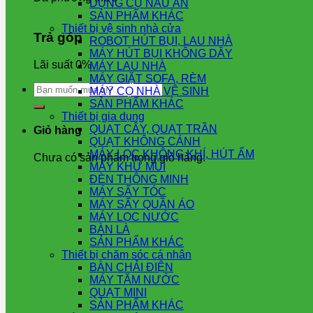
DỤNG CỤ NẤU ĂN
SẢN PHẨM KHÁC
Thiết bị vệ sinh nhà cửa
Trả góp
ROBOT HÚT BỤI, LAU NHÀ
MÁY HÚT BỤI KHÔNG DÂY
Lãi suất 0%
MÁY LAU NHÀ
MÁY GIẶT SOFA, RÈM
Tìm
MÁY CỌ NHÀ VỆ SINH
kiếm:
SẢN PHẨM KHÁC
Thiết bị gia dụng
QUẠT CÂY, QUẠT TRẦN
Giỏ hàng
QUẠT KHÔNG CÁNH
MÁY LỌC KHÔNG KHÍ, HÚT ẨM
Chưa có sản phẩm trong giỏ hàng.
MÁY KHỬ MÙI
ĐÈN THÔNG MINH
MÁY SẤY TÓC
MÁY SẤY QUẦN ÁO
MÁY LỌC NƯỚC
BÀN LÀ
SẢN PHẨM KHÁC
Thiết bị chăm sóc cá nhân
BÀN CHẢI ĐIỆN
MÁY TĂM NƯỚC
QUẠT MINI
SẢN PHẨM KHÁC