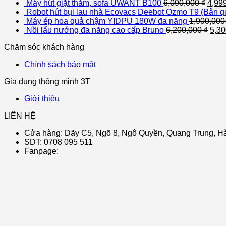
Máy hút giặt thảm, sofa UWANT B100
6,090,000
₫
4,99
Robot hút bụi lau nhà Ecovacs Deebot Ozmo T9 (Bản qu
Máy ép hoa quả chậm YIDPU 180W đa năng
1,900,00
Nồi lẩu nướng đa năng cao cấp Bruno
6,200,000
₫
5,3
Chăm sóc khách hàng
Chính sách bảo mật
Gia dụng thông minh 3T
Giới thiệu
LIÊN HỆ
Cửa hàng: Dãy C5, Ngõ 8, Ngô Quyền, Quang Trung, Hà
SDT: 0708 095 511
Fanpage: