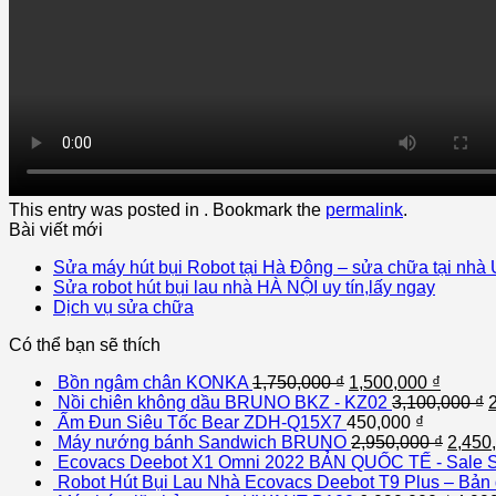
This entry was posted in . Bookmark the
permalink
.
Bài viết mới
Sửa máy hút bụi Robot tại Hà Đông – sửa chữa tại nhà 
Sửa robot hút bụi lau nhà HÀ NỘI uy tín,lấy ngay
Dịch vụ sửa chữa
Có thể bạn sẽ thích
Bồn ngâm chân KONKA
1,750,000
₫
1,500,000
₫
Nồi chiên không dầu BRUNO BKZ - KZ02
3,100,000
₫
Ấm Đun Siêu Tốc Bear ZDH-Q15X7
450,000
₫
Máy nướng bánh Sandwich BRUNO
2,950,000
₫
2,450
Ecovacs Deebot X1 Omni 2022 BẢN QUỐC TẾ - Sale S
Robot Hút Bụi Lau Nhà Ecovacs Deebot T9 Plus – Bản 