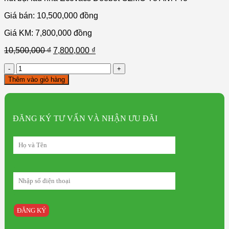
Giá bán: 10,500,000
đồng
Giá KM: 7,800,000
đồng
10,500,000
₫
7,800,000
₫
Robot
hút
Thêm vào giỏ hàng
bụi
lau
nhà
Ecovacs
ĐĂNG KÝ TƯ VẤN VÀ NHẬN ƯU ĐÃI
Deebot
T8
AIVI
NEW
số
lượng