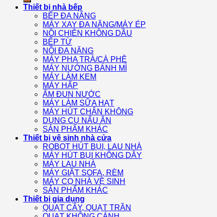
Thiết bị nhà bếp
BẾP ĐA NĂNG
MÁY XAY ĐA NĂNG/MÁY ÉP
NỒI CHIÊN KHÔNG DẦU
BẾP TỪ
NỒI ĐA NĂNG
MÁY PHA TRÀ/CÀ PHÊ
MÁY NƯỚNG BÁNH MÌ
MÁY LÀM KEM
MÁY HẤP
ẤM ĐUN NƯỚC
MÁY LÀM SỮA HẠT
MÁY HÚT CHÂN KHÔNG
DỤNG CỤ NẤU ĂN
SẢN PHẨM KHÁC
Thiết bị vệ sinh nhà cửa
ROBOT HÚT BỤI, LAU NHÀ
MÁY HÚT BỤI KHÔNG DÂY
MÁY LAU NHÀ
MÁY GIẶT SOFA, RÈM
MÁY CỌ NHÀ VỆ SINH
SẢN PHẨM KHÁC
Thiết bị gia dụng
QUẠT CÂY, QUẠT TRẦN
QUẠT KHÔNG CÁNH