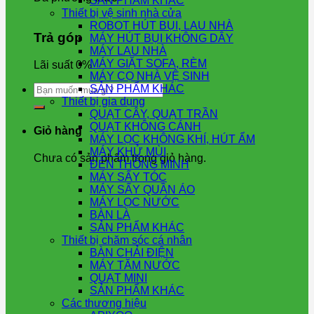
SẢN PHẨM KHÁC
Thiết bị vệ sinh nhà cửa
ROBOT HÚT BỤI, LAU NHÀ
Trả góp
MÁY HÚT BỤI KHÔNG DÂY
MÁY LAU NHÀ
MÁY GIẶT SOFA, RÈM
Lãi suất 0%
MÁY CỌ NHÀ VỆ SINH
Tìm
SẢN PHẨM KHÁC
kiếm:
Thiết bị gia dụng
QUẠT CÂY, QUẠT TRẦN
QUẠT KHÔNG CÁNH
Giỏ hàng
MÁY LỌC KHÔNG KHÍ, HÚT ẨM
MÁY KHỬ MÙI
Chưa có sản phẩm trong giỏ hàng.
ĐÈN THÔNG MINH
MÁY SẤY TÓC
MÁY SẤY QUẦN ÁO
MÁY LỌC NƯỚC
BÀN LÀ
SẢN PHẨM KHÁC
Thiết bị chăm sóc cá nhân
BÀN CHẢI ĐIỆN
MÁY TĂM NƯỚC
QUẠT MINI
SẢN PHẨM KHÁC
Các thương hiệu