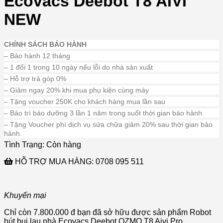
Ecovacs Deebot T8 AIVI
NEW
CHÍNH SÁCH BẢO HÀNH
– Bảo hành 12 tháng
– 1 đổi 1 trong 10 ngày nếu lỗi do nhà sản xuất
– Hỗ trợ trả góp 0%
– Giảm ngay 20% khi mua phụ kiện cùng máy
– Tặng voucher 250K cho khách hàng mua lần sau
– Bảo trì bảo dưỡng 3 lần 1 năm trong suốt thời gian bảo hành
– Tặng Voucher phí dịch vụ sửa chữa giảm 20% sau thời gian bảo
hành.
Tình Trạng:
Còn hàng
HỖ TRỢ MUA HÀNG:
0708 095 511
Khuyến mại
Chỉ còn 7.800.000 đ bạn đã sở hữu được sản phẩm Robot
hút bụi lau nhà Ecovacs Deebot OZMO T8 Aivi Pro