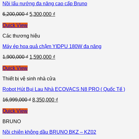
Nồi lẩu nướng đa năng cao cấp Bruno
6,200,000
₫
5,300,000
₫
Quick View
Các thương hiệu
Máy ép hoa quả chậm YIDPU 180W đa năng
1,900,000
₫
1,590,000
₫
Quick View
Thiết bị vệ sinh nhà cửa
Robot Hút Bụi Lau Nhà ECOVACS N8 PRO ( Quốc Tế )
16,999,000
₫
8,350,000
₫
Quick View
BRUNO
Nồi chiên không dầu BRUNO BKZ – KZ02