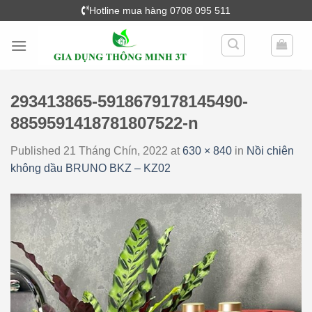
Skip
Hotline mua hàng 0708 095 511
to
content
293413865-5918679178145490-
8859591418781807522-n
Published
21 Tháng Chín, 2022
at
630 × 840
in
Nồi chiên
không dầu BRUNO BKZ – KZ02