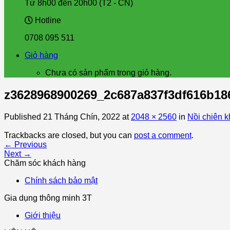
Từ 8h00 đến 20h00 (T2 - CN)
Hotline
0708 095 511
Giỏ hàng
Chưa có sản phẩm trong giỏ hàng.
z3628968900269_2c687a837f3df616b1
Published
21 Tháng Chín, 2022
at
2048 × 2560
in
Nồi chiên
Trackbacks are closed, but you can
post a comment
.
←
Previous
Next
→
Chăm sóc khách hàng
Chính sách bảo mật
Gia dụng thông minh 3T
Giới thiệu