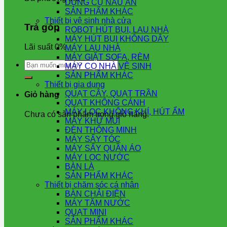
DỤNG CỤ NẤU ĂN
SẢN PHẨM KHÁC
Thiết bị vệ sinh nhà cửa
Trả góp
ROBOT HÚT BỤI, LAU NHÀ
MÁY HÚT BỤI KHÔNG DÂY
Lãi suất 0%
MÁY LAU NHÀ
MÁY GIẶT SOFA, RÈM
Tìm
MÁY CỌ NHÀ VỆ SINH
kiếm:
SẢN PHẨM KHÁC
Thiết bị gia dụng
QUẠT CÂY, QUẠT TRẦN
Giỏ hàng
QUẠT KHÔNG CÁNH
MÁY LỌC KHÔNG KHÍ, HÚT ẨM
Chưa có sản phẩm trong giỏ hàng.
MÁY KHỬ MÙI
ĐÈN THÔNG MINH
MÁY SẤY TÓC
MÁY SẤY QUẦN ÁO
MÁY LỌC NƯỚC
BÀN LÀ
SẢN PHẨM KHÁC
Thiết bị chăm sóc cá nhân
BÀN CHẢI ĐIỆN
MÁY TĂM NƯỚC
QUẠT MINI
SẢN PHẨM KHÁC