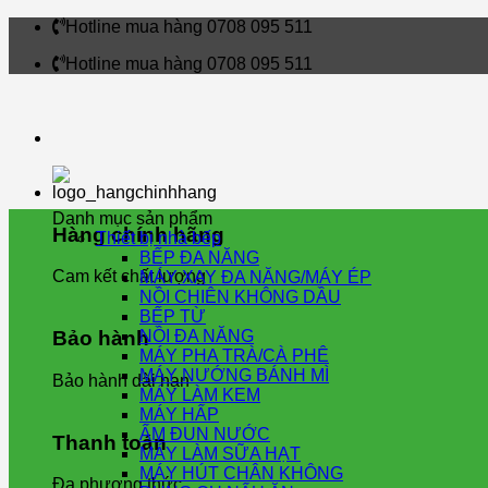
Skip
Hotline mua hàng 0708 095 511
to
Hotline mua hàng 0708 095 511
content
Danh mục sản phẩm
Hàng chính hãng
Thiết bị nhà bếp
BẾP ĐA NĂNG
Cam kết chất lượng
MÁY XAY ĐA NĂNG/MÁY ÉP
NỒI CHIÊN KHÔNG DẦU
BẾP TỪ
NỒI ĐA NĂNG
Bảo hành
MÁY PHA TRÀ/CÀ PHÊ
MÁY NƯỚNG BÁNH MÌ
Bảo hành dài hạn
MÁY LÀM KEM
MÁY HẤP
ẤM ĐUN NƯỚC
Thanh toán
MÁY LÀM SỮA HẠT
MÁY HÚT CHÂN KHÔNG
Đa phương thức