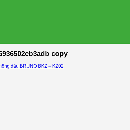
86936502eb3adb copy
 không dầu BRUNO BKZ – KZ02