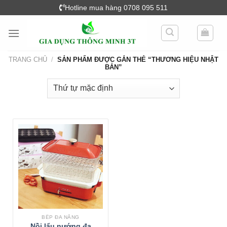
Skip
Hotline mua hàng 0708 095 511
to
content
TRANG CHỦ
/
SẢN PHẨM ĐƯỢC GẮN THẺ “THƯƠNG HIỆU NHẬT
BẢN”
BẾP ĐA NĂNG
Nồi lẩu nướng đa