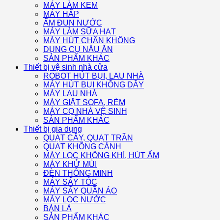
MÁY LÀM KEM
MÁY HẤP
ẤM ĐUN NƯỚC
MÁY LÀM SỮA HẠT
MÁY HÚT CHÂN KHÔNG
DỤNG CỤ NẤU ĂN
SẢN PHẨM KHÁC
Thiết bị vệ sinh nhà cửa
ROBOT HÚT BỤI, LAU NHÀ
MÁY HÚT BỤI KHÔNG DÂY
MÁY LAU NHÀ
MÁY GIẶT SOFA, RÈM
MÁY CỌ NHÀ VỆ SINH
SẢN PHẨM KHÁC
Thiết bị gia dụng
QUẠT CÂY, QUẠT TRẦN
QUẠT KHÔNG CÁNH
MÁY LỌC KHÔNG KHÍ, HÚT ẨM
MÁY KHỬ MÙI
ĐÈN THÔNG MINH
MÁY SẤY TÓC
MÁY SẤY QUẦN ÁO
MÁY LỌC NƯỚC
BÀN LÀ
SẢN PHẨM KHÁC