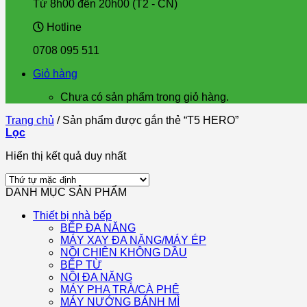
Từ 8h00 đến 20h00 (T2 - CN)
Hotline
0708 095 511
Giỏ hàng
Chưa có sản phẩm trong giỏ hàng.
Trang chủ
/
Sản phẩm được gắn thẻ “T5 HERO”
Lọc
Hiển thị kết quả duy nhất
DANH MỤC SẢN PHẨM
Thiết bị nhà bếp
BẾP ĐA NĂNG
MÁY XAY ĐA NĂNG/MÁY ÉP
NỒI CHIÊN KHÔNG DẦU
BẾP TỪ
NỒI ĐA NĂNG
MÁY PHA TRÀ/CÀ PHÊ
MÁY NƯỚNG BÁNH MÌ