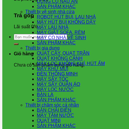
DỤNG CỤ NẤU ĂN
SẢN PHẨM KHÁC
Thiết bị vệ sinh nhà cửa
Trả góp
ROBOT HÚT BỤI, LAU NHÀ
MÁY HÚT BỤI KHÔNG DÂY
Lãi suất 0%
MÁY LAU NHÀ
MÁY GIẶT SOFA, RÈM
Tìm
MÁY CỌ NHÀ VỆ SINH
kiếm:
SẢN PHẨM KHÁC
Thiết bị gia dụng
QUẠT CÂY, QUẠT TRẦN
Giỏ hàng
QUẠT KHÔNG CÁNH
MÁY LỌC KHÔNG KHÍ, HÚT ẨM
Chưa có sản phẩm trong giỏ hàng.
MÁY KHỬ MÙI
ĐÈN THÔNG MINH
MÁY SẤY TÓC
MÁY SẤY QUẦN ÁO
MÁY LỌC NƯỚC
BÀN LÀ
SẢN PHẨM KHÁC
Thiết bị chăm sóc cá nhân
BÀN CHẢI ĐIỆN
MÁY TĂM NƯỚC
QUẠT MINI
SẢN PHẨM KHÁC