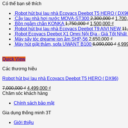
Có thể bạn sẽ thích
Robot hút bụi lau nhà Ecovacs Deebot T5 HERO ( DX9
Cây lau nhà hơi nước MOVA-ST300
2,300,000
₫
1,700
Bồn ngâm chân KONKA
1,750,000
₫
1,500,000
₫
Robot hút bụi lau nhà Ecovacs Deebot T9 AIVI NEW
11
Robot Ecovacs Deebot X1 Omni Nội Địa - Giá Tốt Nhất
Máy sấy tóc dreame ion âm SHP-56
2,650,000
₫
Máy hút giặt thảm, sofa UWANT B100
6,090,000
₫
4,99
Quick View
Các thương hiệu
Robot hút bụi lau nhà Ecovacs Deebot T5 HERO ( DX96)
7,000,000
₫
4,499,000
₫
Chăm sóc khách hàng
Chính sách bảo mật
Gia dụng thông minh 3T
Giới thiệu