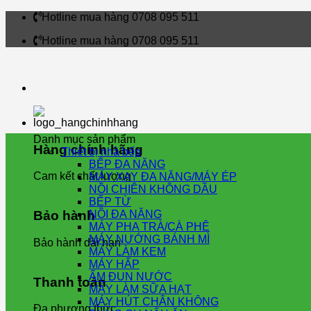
Skip
Hotline mua hàng 0708 095 511
to
Hotline mua hàng 0708 095 511
content
Danh mục sản phẩm
Hàng chính hãng
Thiết bị nhà bếp
BẾP ĐA NĂNG
Cam kết chất lượng
MÁY XAY ĐA NĂNG/MÁY ÉP
NỒI CHIÊN KHÔNG DẦU
BẾP TỪ
NỒI ĐA NĂNG
Bảo hành
MÁY PHA TRÀ/CÀ PHÊ
MÁY NƯỚNG BÁNH MÌ
Bảo hành dài hạn
MÁY LÀM KEM
MÁY HẤP
ẤM ĐUN NƯỚC
Thanh toán
MÁY LÀM SỮA HẠT
MÁY HÚT CHÂN KHÔNG
Đa phương thức