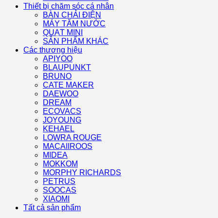
Thiết bị chăm sóc cá nhân
BÀN CHẢI ĐIỆN
MÁY TĂM NƯỚC
QUẠT MINI
SẢN PHẨM KHÁC
Các thương hiệu
APIYOO
BLAUPUNKT
BRUNO
CATE MAKER
DAEWOO
DREAM
ECOVACS
JOYOUNG
KEHAEL
LOWRA ROUGE
MACAIIROOS
MIDEA
MOKKOM
MORPHY RICHARDS
PETRUS
SOOCAS
XIAOMI
Tất cả sản phẩm