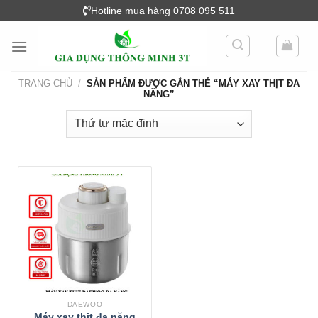
Skip
Hotline mua hàng 0708 095 511
to
content
TRANG CHỦ
/
SẢN PHẨM ĐƯỢC GẮN THẺ “MÁY XAY THỊT ĐA
NĂNG”
DAEWOO
Máy xay thịt đa năng