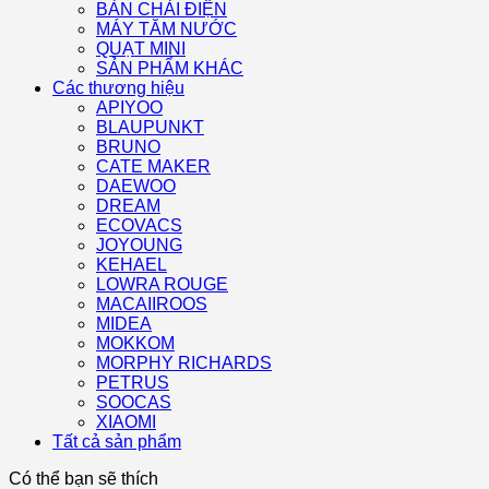
BÀN CHẢI ĐIỆN
MÁY TĂM NƯỚC
QUẠT MINI
SẢN PHẨM KHÁC
Các thương hiệu
APIYOO
BLAUPUNKT
BRUNO
CATE MAKER
DAEWOO
DREAM
ECOVACS
JOYOUNG
KEHAEL
LOWRA ROUGE
MACAIIROOS
MIDEA
MOKKOM
MORPHY RICHARDS
PETRUS
SOOCAS
XIAOMI
Tất cả sản phẩm
Có thể bạn sẽ thích