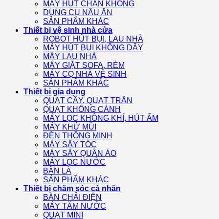
MÁY HÚT CHÂN KHÔNG
DỤNG CỤ NẤU ĂN
SẢN PHẨM KHÁC
Thiết bị vệ sinh nhà cửa
ROBOT HÚT BỤI, LAU NHÀ
MÁY HÚT BỤI KHÔNG DÂY
MÁY LAU NHÀ
MÁY GIẶT SOFA, RÈM
MÁY CỌ NHÀ VỆ SINH
SẢN PHẨM KHÁC
Thiết bị gia dụng
QUẠT CÂY, QUẠT TRẦN
QUẠT KHÔNG CÁNH
MÁY LỌC KHÔNG KHÍ, HÚT ẨM
MÁY KHỬ MÙI
ĐÈN THÔNG MINH
MÁY SẤY TÓC
MÁY SẤY QUẦN ÁO
MÁY LỌC NƯỚC
BÀN LÀ
SẢN PHẨM KHÁC
Thiết bị chăm sóc cá nhân
BÀN CHẢI ĐIỆN
MÁY TĂM NƯỚC
QUẠT MINI