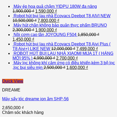
Máy ép hoa quả chậm YIDPU 180W đa năng
1,900,000
₫
1,590,000
₫
Robot hút bụi lau nhà Ecovacs Deebot T8 AIVI NEW
10,500,000
₫
7,800,000
₫
Máy hút chân không bảo quản thực phẩm BRUNO
2,300,000
₫
1,900,000
₫
Nồi cơm cao tần JOYOUNG F504
1,850,000
₫
1,450,000
₫
Robot hút bụi lau nhà Ecovacs Deebot T8 Aivi Plus (
T8 Aivi+) LIKE NEW
12,000,000
₫
7,499,000
₫
ROBOT HÚT BỤI LAU NHÀ XIAOMI MIJA 1T ( HÁNG
MỚI 95% )
4,990,000
₫
2,700,000
₫
Máy lọc không khí cảm ứng có điều khiển,kèm 3 bộ lọc
,lọc bụi siêu mịn
2,500,000
₫
1,600,000
₫
Quick View
DREAME
Máy sấy tóc dreame ion âm SHP-56
2,650,000
₫
Chăm sóc khách hàng