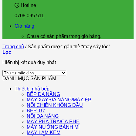
Hotline
0708 095 511
Giỏ hàng
Chưa có sản phẩm trong giỏ hàng.
Trang chủ
/
Sản phẩm được gắn thẻ “may sấy tóc”
Lọc
Hiển thị kết quả duy nhất
DANH MỤC SẢN PHẨM
Thiết bị nhà bếp
BẾP ĐA NĂNG
MÁY XAY ĐA NĂNG/MÁY ÉP
NỒI CHIÊN KHÔNG DẦU
BẾP TỪ
NỒI ĐA NĂNG
MÁY PHA TRÀ/CÀ PHÊ
MÁY NƯỚNG BÁNH MÌ
MÁY LÀM KEM