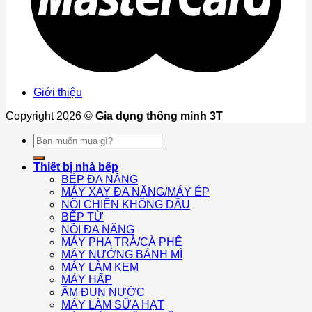
Giới thiệu
Copyright 2026 ©
Gia dụng thông minh 3T
Tìm
kiếm:
Thiết bị nhà bếp
BẾP ĐA NĂNG
MÁY XAY ĐA NĂNG/MÁY ÉP
NỒI CHIÊN KHÔNG DẦU
BẾP TỪ
NỒI ĐA NĂNG
MÁY PHA TRÀ/CÀ PHÊ
MÁY NƯỚNG BÁNH MÌ
MÁY LÀM KEM
MÁY HẤP
ẤM ĐUN NƯỚC
MÁY LÀM SỮA HẠT