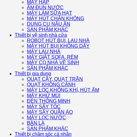
MÁY HẤP
ẤM ĐUN NƯỚC
MÁY LÀM SỮA HẠT
MÁY HÚT CHÂN KHÔNG
DỤNG CỤ NẤU ĂN
SẢN PHẨM KHÁC
Thiết bị vệ sinh nhà cửa
ROBOT HÚT BỤI, LAU NHÀ
MÁY HÚT BỤI KHÔNG DÂY
MÁY LAU NHÀ
MÁY GIẶT SOFA, RÈM
MÁY CỌ NHÀ VỆ SINH
SẢN PHẨM KHÁC
Thiết bị gia dụng
QUẠT CÂY, QUẠT TRẦN
QUẠT KHÔNG CÁNH
MÁY LỌC KHÔNG KHÍ, HÚT ẨM
MÁY KHỬ MÙI
ĐÈN THÔNG MINH
MÁY SẤY TÓC
MÁY SẤY QUẦN ÁO
MÁY LỌC NƯỚC
BÀN LÀ
SẢN PHẨM KHÁC
Thiết bị chăm sóc cá nhân