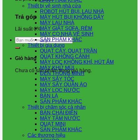
SẢN PHẨM KHÁC
Thiết bị vệ sinh nhà cửa
ROBOT HÚT BỤI, LAU NHÀ
Trả góp
MÁY HÚT BỤI KHÔNG DÂY
MÁY LAU NHÀ
MÁY GIẶT SOFA, RÈM
Lãi suất 0%
MÁY CỌ NHÀ VỆ SINH
Tìm
SẢN PHẨM KHÁC
kiếm:
Thiết bị gia dụng
QUẠT CÂY, QUẠT TRẦN
QUẠT KHÔNG CÁNH
Giỏ hàng
MÁY LỌC KHÔNG KHÍ, HÚT ẨM
MÁY KHỬ MÙI
Chưa có sản phẩm trong giỏ hàng.
ĐÈN THÔNG MINH
MÁY SẤY TÓC
MÁY SẤY QUẦN ÁO
MÁY LỌC NƯỚC
BÀN LÀ
SẢN PHẨM KHÁC
Thiết bị chăm sóc cá nhân
BÀN CHẢI ĐIỆN
MÁY TĂM NƯỚC
QUẠT MINI
SẢN PHẨM KHÁC
Các thương hiệu