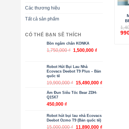
Các thương hiệu
M
Tất cả sản phẩm
B
1,4
99
CÓ THỂ BẠN SẼ THÍCH
Bồn ngâm chân KONKA
1,750,000
₫
1,500,000
₫
Robot Hút Bụi Lau Nhà
Ecovacs Deebot T9 Plus – Bản
quốc tế
19,900,000
₫
15,490,000
₫
Ấm Đun Siêu Tốc Bear ZDH-
Q15X7
450,000
₫
Robot hút bụi lau nhà Ecovacs
Deebot Ozmo T9 (Bản quốc tế)
15,000,000
₫
11,890,000
₫