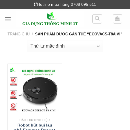
Skip
Hotline mua hàng 0708 095 511
to
content
TRANG CHỦ
/
SẢN PHẨM ĐƯỢC GẮN THẺ “ECOVACS-T8AIVI”
CÁC THƯƠNG HIỆU
Robot hút bụi lau