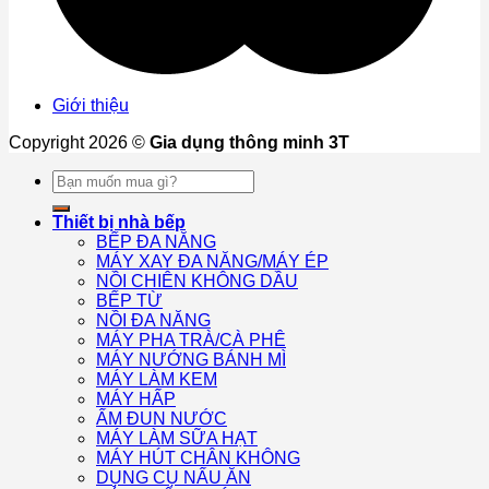
Giới thiệu
Copyright 2026 ©
Gia dụng thông minh 3T
Tìm
kiếm:
Thiết bị nhà bếp
BẾP ĐA NĂNG
MÁY XAY ĐA NĂNG/MÁY ÉP
NỒI CHIÊN KHÔNG DẦU
BẾP TỪ
NỒI ĐA NĂNG
MÁY PHA TRÀ/CÀ PHÊ
MÁY NƯỚNG BÁNH MÌ
MÁY LÀM KEM
MÁY HẤP
ẤM ĐUN NƯỚC
MÁY LÀM SỮA HẠT
MÁY HÚT CHÂN KHÔNG
DỤNG CỤ NẤU ĂN