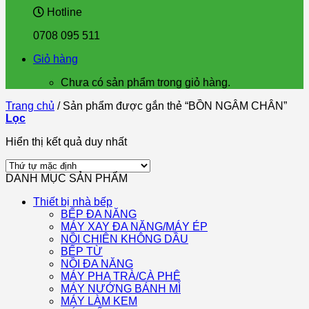
Hotline
0708 095 511
Giỏ hàng
Chưa có sản phẩm trong giỏ hàng.
Trang chủ
/
Sản phẩm được gắn thẻ “BỒN NGÂM CHÂN”
Lọc
Hiển thị kết quả duy nhất
DANH MỤC SẢN PHẨM
Thiết bị nhà bếp
BẾP ĐA NĂNG
MÁY XAY ĐA NĂNG/MÁY ÉP
NỒI CHIÊN KHÔNG DẦU
BẾP TỪ
NỒI ĐA NĂNG
MÁY PHA TRÀ/CÀ PHÊ
MÁY NƯỚNG BÁNH MÌ
MÁY LÀM KEM