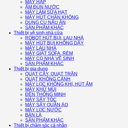
MÁY HẤP
ẤM ĐUN NƯỚC
MÁY LÀM SỮA HẠT
MÁY HÚT CHÂN KHÔNG
DỤNG CỤ NẤU ĂN
SẢN PHẨM KHÁC
Thiết bị vệ sinh nhà cửa
ROBOT HÚT BỤI, LAU NHÀ
MÁY HÚT BỤI KHÔNG DÂY
MÁY LAU NHÀ
MÁY GIẶT SOFA, RÈM
MÁY CỌ NHÀ VỆ SINH
SẢN PHẨM KHÁC
Thiết bị gia dụng
QUẠT CÂY, QUẠT TRẦN
QUẠT KHÔNG CÁNH
MÁY LỌC KHÔNG KHÍ, HÚT ẨM
MÁY KHỬ MÙI
ĐÈN THÔNG MINH
MÁY SẤY TÓC
MÁY SẤY QUẦN ÁO
MÁY LỌC NƯỚC
BÀN LÀ
SẢN PHẨM KHÁC
Thiết bị chăm sóc cá nhân