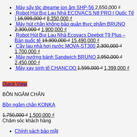
Máy sấy tóc dreame ion âm SHP-56
2,650,000
₫
Robot Hút Bụi Lau Nhà ECOVACS N8 PRO ( Quốc Tế
)
16,999,000
₫
8,350,000
₫
Máy hút chân không bảo quản thực phẩm BRUNO
2,300,000
₫
1,900,000
₫
Robot Hút Bụi Lau Nhà Ecovacs Deebot T9 Plus –
Bản quốc tế
19,900,000
₫
15,490,000
₫
Cây lau nhà hơi nước MOVA-ST300
2,300,000
₫
1,700,000
₫
Máy nướng bánh Sandwich BRUNO
2,950,000
₫
2,450,000
₫
Máy xay sinh tố CHANCOO
1,599,000
₫
1,399,000
₫
Quick View
BỒN NGÂM CHÂN
Bồn ngâm chân KONKA
1,750,000
₫
1,500,000
₫
Chăm sóc khách hàng
Chính sách bảo mật