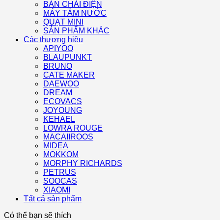
BÀN CHẢI ĐIỆN
MÁY TĂM NƯỚC
QUẠT MINI
SẢN PHẨM KHÁC
Các thương hiệu
APIYOO
BLAUPUNKT
BRUNO
CATE MAKER
DAEWOO
DREAM
ECOVACS
JOYOUNG
KEHAEL
LOWRA ROUGE
MACAIIROOS
MIDEA
MOKKOM
MORPHY RICHARDS
PETRUS
SOOCAS
XIAOMI
Tất cả sản phẩm
Có thể bạn sẽ thích