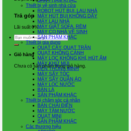
SẢN PHẨM KHÁC
Thiết bị vệ sinh nhà cửa
ROBOT HÚT BỤI, LAU NHÀ
Trả góp
MÁY HÚT BỤI KHÔNG DÂY
MÁY LAU NHÀ
MÁY GIẶT SOFA, RÈM
Lãi suất 0%
MÁY CỌ NHÀ VỆ SINH
Tìm
SẢN PHẨM KHÁC
kiếm:
Thiết bị gia dụng
QUẠT CÂY, QUẠT TRẦN
QUẠT KHÔNG CÁNH
Giỏ hàng
MÁY LỌC KHÔNG KHÍ, HÚT ẨM
MÁY KHỬ MÙI
Chưa có sản phẩm trong giỏ hàng.
ĐÈN THÔNG MINH
MÁY SẤY TÓC
MÁY SẤY QUẦN ÁO
MÁY LỌC NƯỚC
BÀN LÀ
SẢN PHẨM KHÁC
Thiết bị chăm sóc cá nhân
BÀN CHẢI ĐIỆN
MÁY TĂM NƯỚC
QUẠT MINI
SẢN PHẨM KHÁC
Các thương hiệu