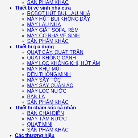
SẢN PHẨM KHÁC
Thiết bị vệ sinh nhà cửa
ROBOT HÚT BỤI, LAU NHÀ
MÁY HÚT BỤI KHÔNG DÂY
MÁY LAU NHÀ
MÁY GIẶT SOFA, RÈM
MÁY CỌ NHÀ VỆ SINH
SẢN PHẨM KHÁC
Thiết bị gia dụng
QUẠT CÂY, QUẠT TRẦN
QUẠT KHÔNG CÁNH
MÁY LỌC KHÔNG KHÍ, HÚT ẨM
MÁY KHỬ MÙI
ĐÈN THÔNG MINH
MÁY SẤY TÓC
MÁY SẤY QUẦN ÁO
MÁY LỌC NƯỚC
BÀN LÀ
SẢN PHẨM KHÁC
Thiết bị chăm sóc cá nhân
BÀN CHẢI ĐIỆN
MÁY TĂM NƯỚC
QUẠT MINI
SẢN PHẨM KHÁC
Các thương hiệu