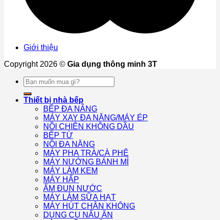
Giới thiệu
Copyright 2026 ©
Gia dụng thông minh 3T
Tìm
kiếm:
Thiết bị nhà bếp
BẾP ĐA NĂNG
MÁY XAY ĐA NĂNG/MÁY ÉP
NỒI CHIÊN KHÔNG DẦU
BẾP TỪ
NỒI ĐA NĂNG
MÁY PHA TRÀ/CÀ PHÊ
MÁY NƯỚNG BÁNH MÌ
MÁY LÀM KEM
MÁY HẤP
ẤM ĐUN NƯỚC
MÁY LÀM SỮA HẠT
MÁY HÚT CHÂN KHÔNG
DỤNG CỤ NẤU ĂN