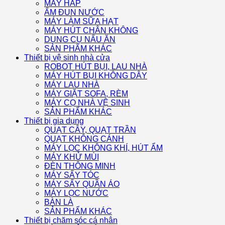
MÁY HẤP
ẤM ĐUN NƯỚC
MÁY LÀM SỮA HẠT
MÁY HÚT CHÂN KHÔNG
DỤNG CỤ NẤU ĂN
SẢN PHẨM KHÁC
Thiết bị vệ sinh nhà cửa
ROBOT HÚT BỤI, LAU NHÀ
MÁY HÚT BỤI KHÔNG DÂY
MÁY LAU NHÀ
MÁY GIẶT SOFA, RÈM
MÁY CỌ NHÀ VỆ SINH
SẢN PHẨM KHÁC
Thiết bị gia dụng
QUẠT CÂY, QUẠT TRẦN
QUẠT KHÔNG CÁNH
MÁY LỌC KHÔNG KHÍ, HÚT ẨM
MÁY KHỬ MÙI
ĐÈN THÔNG MINH
MÁY SẤY TÓC
MÁY SẤY QUẦN ÁO
MÁY LỌC NƯỚC
BÀN LÀ
SẢN PHẨM KHÁC
Thiết bị chăm sóc cá nhân