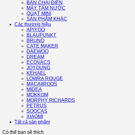
BÀN CHẢI ĐIỆN
MÁY TĂM NƯỚC
QUẠT MINI
SẢN PHẨM KHÁC
Các thương hiệu
APIYOO
BLAUPUNKT
BRUNO
CATE MAKER
DAEWOO
DREAM
ECOVACS
JOYOUNG
KEHAEL
LOWRA ROUGE
MACAIIROOS
MIDEA
MOKKOM
MORPHY RICHARDS
PETRUS
SOOCAS
XIAOMI
Tất cả sản phẩm
Có thể bạn sẽ thích