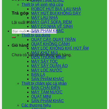
SẢN PHẨM KHÁC
Thiết bị vệ sinh nhà cửa
ROBOT HÚT BỤI, LAU NHÀ
Trả góp
MÁY HÚT BỤI KHÔNG DÂY
MÁY LAU NHÀ
MÁY GIẶT SOFA, RÈM
Lãi suất 0%
MÁY CỌ NHÀ VỆ SINH
Tìm
SẢN PHẨM KHÁC
kiếm:
Thiết bị gia dụng
QUẠT CÂY, QUẠT TRẦN
QUẠT KHÔNG CÁNH
Giỏ hàng
MÁY LỌC KHÔNG KHÍ, HÚT ẨM
MÁY KHỬ MÙI
Chưa có sản phẩm trong giỏ hàng.
ĐÈN THÔNG MINH
MÁY SẤY TÓC
MÁY SẤY QUẦN ÁO
MÁY LỌC NƯỚC
BÀN LÀ
SẢN PHẨM KHÁC
Thiết bị chăm sóc cá nhân
BÀN CHẢI ĐIỆN
MÁY TĂM NƯỚC
QUẠT MINI
SẢN PHẨM KHÁC
Các thương hiệu