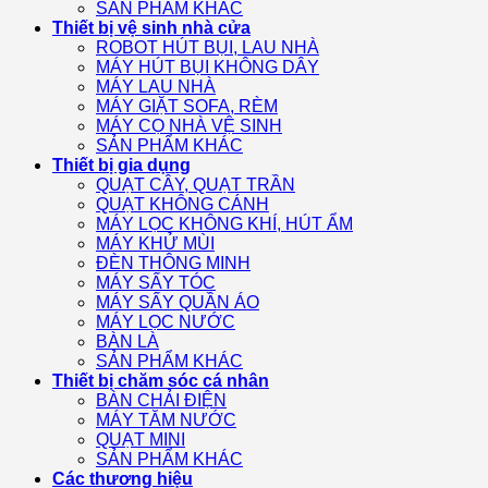
SẢN PHẨM KHÁC
Thiết bị vệ sinh nhà cửa
ROBOT HÚT BỤI, LAU NHÀ
MÁY HÚT BỤI KHÔNG DÂY
MÁY LAU NHÀ
MÁY GIẶT SOFA, RÈM
MÁY CỌ NHÀ VỆ SINH
SẢN PHẨM KHÁC
Thiết bị gia dụng
QUẠT CÂY, QUẠT TRẦN
QUẠT KHÔNG CÁNH
MÁY LỌC KHÔNG KHÍ, HÚT ẨM
MÁY KHỬ MÙI
ĐÈN THÔNG MINH
MÁY SẤY TÓC
MÁY SẤY QUẦN ÁO
MÁY LỌC NƯỚC
BÀN LÀ
SẢN PHẨM KHÁC
Thiết bị chăm sóc cá nhân
BÀN CHẢI ĐIỆN
MÁY TĂM NƯỚC
QUẠT MINI
SẢN PHẨM KHÁC
Các thương hiệu