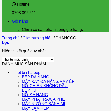
Hotline
0708 095 511
Giỏ hàng
Chưa có sản phẩm trong giỏ hàng.
Trang chủ
/
Các thương hiệu
/
CHANCOO
Lọc
Hiển thị kết quả duy nhất
DANH MỤC SẢN PHẨM
Thiết bị nhà bếp
BẾP ĐA NĂNG
MÁY XAY ĐA NĂNG/MÁY ÉP
NỒI CHIÊN KHÔNG DẦU
BẾP TỪ
NỒI ĐA NĂNG
MÁY PHA TRÀ/CÀ PHÊ
MÁY NƯỚNG BÁNH MÌ
MÁY LÀM KEM