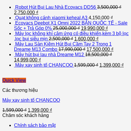
Robot Hút Bụi Lau Nhà Ecovacs DD56
3,500,000
₫
2,750,000
₫
Quạt không cánh xiaomi keheal A3
4,150,000
₫
Ecovacs Deebot X1 Omni 2022 BẢN QUỐC TẾ - Sale
Sốc + Trả Góp 0%
25,000,000
₫
19,990,000
₫
Máy lọc không khí cảm ứng có điều khiển,kèm 3 bộ lọc
,lọc bụi siêu mịn
2,500,000
₫
1,600,000
₫
Máy Lau Sàn Kiêm Hút Bụi Cầm Tay 2 Trong 1
Dreame M13 Combo
17,990,000
₫
17,500,000
₫
Máy hút bụi lau nhà Dreame M12
18,500,000
₫
14,999,000
₫
Máy xay sinh tố CHANCOO
1,599,000
₫
1,399,000
₫
Quick View
Các thương hiệu
Máy xay sinh tố CHANCOO
1,599,000
₫
1,399,000
₫
Chăm sóc khách hàng
Chính sách bảo mật