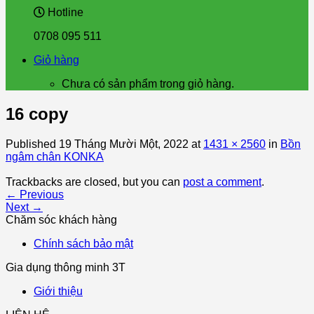
Hotline
0708 095 511
Giỏ hàng
Chưa có sản phẩm trong giỏ hàng.
16 copy
Published
19 Tháng Mười Một, 2022
at
1431 × 2560
in
Bồn
ngâm chân KONKA
Trackbacks are closed, but you can
post a comment
.
←
Previous
Next
→
Chăm sóc khách hàng
Chính sách bảo mật
Gia dụng thông minh 3T
Giới thiệu