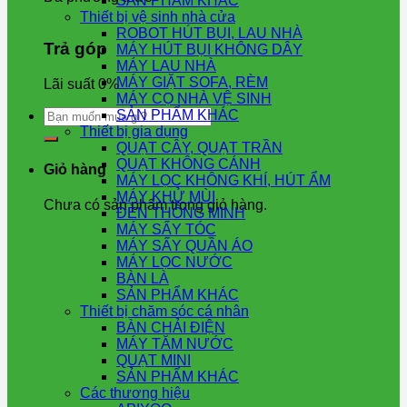
SẢN PHẨM KHÁC
Thiết bị vệ sinh nhà cửa
ROBOT HÚT BỤI, LAU NHÀ
Trả góp
MÁY HÚT BỤI KHÔNG DÂY
MÁY LAU NHÀ
MÁY GIẶT SOFA, RÈM
Lãi suất 0%
MÁY CỌ NHÀ VỆ SINH
Tìm
SẢN PHẨM KHÁC
kiếm:
Thiết bị gia dụng
QUẠT CÂY, QUẠT TRẦN
QUẠT KHÔNG CÁNH
Giỏ hàng
MÁY LỌC KHÔNG KHÍ, HÚT ẨM
MÁY KHỬ MÙI
Chưa có sản phẩm trong giỏ hàng.
ĐÈN THÔNG MINH
MÁY SẤY TÓC
MÁY SẤY QUẦN ÁO
MÁY LỌC NƯỚC
BÀN LÀ
SẢN PHẨM KHÁC
Thiết bị chăm sóc cá nhân
BÀN CHẢI ĐIỆN
MÁY TĂM NƯỚC
QUẠT MINI
SẢN PHẨM KHÁC
Các thương hiệu