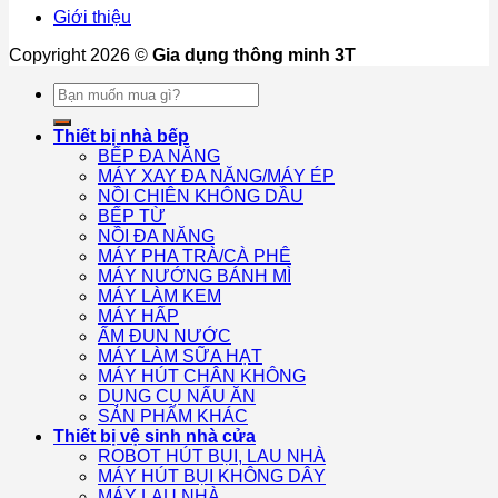
Giới thiệu
Copyright 2026 ©
Gia dụng thông minh 3T
Tìm
kiếm:
Thiết bị nhà bếp
BẾP ĐA NĂNG
MÁY XAY ĐA NĂNG/MÁY ÉP
NỒI CHIÊN KHÔNG DẦU
BẾP TỪ
NỒI ĐA NĂNG
MÁY PHA TRÀ/CÀ PHÊ
MÁY NƯỚNG BÁNH MÌ
MÁY LÀM KEM
MÁY HẤP
ẤM ĐUN NƯỚC
MÁY LÀM SỮA HẠT
MÁY HÚT CHÂN KHÔNG
DỤNG CỤ NẤU ĂN
SẢN PHẨM KHÁC
Thiết bị vệ sinh nhà cửa
ROBOT HÚT BỤI, LAU NHÀ
MÁY HÚT BỤI KHÔNG DÂY
MÁY LAU NHÀ