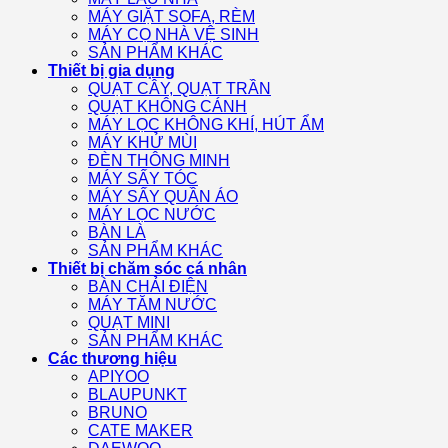
MÁY GIẶT SOFA, RÈM
MÁY CỌ NHÀ VỆ SINH
SẢN PHẨM KHÁC
Thiết bị gia dụng
QUẠT CÂY, QUẠT TRẦN
QUẠT KHÔNG CÁNH
MÁY LỌC KHÔNG KHÍ, HÚT ẨM
MÁY KHỬ MÙI
ĐÈN THÔNG MINH
MÁY SẤY TÓC
MÁY SẤY QUẦN ÁO
MÁY LỌC NƯỚC
BÀN LÀ
SẢN PHẨM KHÁC
Thiết bị chăm sóc cá nhân
BÀN CHẢI ĐIỆN
MÁY TĂM NƯỚC
QUẠT MINI
SẢN PHẨM KHÁC
Các thương hiệu
APIYOO
BLAUPUNKT
BRUNO
CATE MAKER