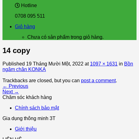
Hotline
0708 095 511
Giỏ hàng
Chưa có sản phẩm trong giỏ hàng.
14 copy
Published
19 Tháng Mười Một, 2022
at
1097 × 1631
in
Bồn
ngâm chân KONKA
Trackbacks are closed, but you can
post a comment
.
←
Previous
Next
→
Chăm sóc khách hàng
Chính sách bảo mật
Gia dụng thông minh 3T
Giới thiệu