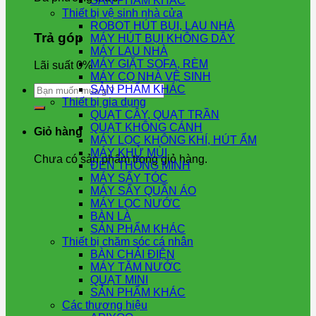
SẢN PHẨM KHÁC
Thiết bị vệ sinh nhà cửa
ROBOT HÚT BỤI, LAU NHÀ
Trả góp
MÁY HÚT BỤI KHÔNG DÂY
MÁY LAU NHÀ
MÁY GIẶT SOFA, RÈM
Lãi suất 0%
MÁY CỌ NHÀ VỆ SINH
Tìm
SẢN PHẨM KHÁC
kiếm:
Thiết bị gia dụng
QUẠT CÂY, QUẠT TRẦN
QUẠT KHÔNG CÁNH
Giỏ hàng
MÁY LỌC KHÔNG KHÍ, HÚT ẨM
MÁY KHỬ MÙI
Chưa có sản phẩm trong giỏ hàng.
ĐÈN THÔNG MINH
MÁY SẤY TÓC
MÁY SẤY QUẦN ÁO
MÁY LỌC NƯỚC
BÀN LÀ
SẢN PHẨM KHÁC
Thiết bị chăm sóc cá nhân
BÀN CHẢI ĐIỆN
MÁY TĂM NƯỚC
QUẠT MINI
SẢN PHẨM KHÁC
Các thương hiệu