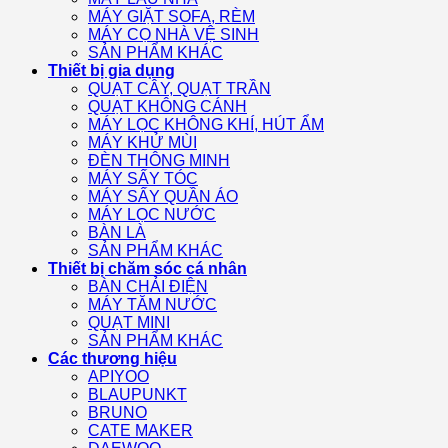
MÁY GIẶT SOFA, RÈM
MÁY CỌ NHÀ VỆ SINH
SẢN PHẨM KHÁC
Thiết bị gia dụng
QUẠT CÂY, QUẠT TRẦN
QUẠT KHÔNG CÁNH
MÁY LỌC KHÔNG KHÍ, HÚT ẨM
MÁY KHỬ MÙI
ĐÈN THÔNG MINH
MÁY SẤY TÓC
MÁY SẤY QUẦN ÁO
MÁY LỌC NƯỚC
BÀN LÀ
SẢN PHẨM KHÁC
Thiết bị chăm sóc cá nhân
BÀN CHẢI ĐIỆN
MÁY TĂM NƯỚC
QUẠT MINI
SẢN PHẨM KHÁC
Các thương hiệu
APIYOO
BLAUPUNKT
BRUNO
CATE MAKER