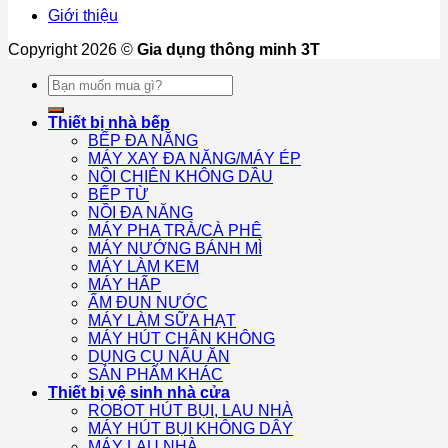
Giới thiệu
Copyright 2026 ©
Gia dụng thông minh 3T
Tìm
kiếm:
Thiết bị nhà bếp
BẾP ĐA NĂNG
MÁY XAY ĐA NĂNG/MÁY ÉP
NỒI CHIÊN KHÔNG DẦU
BẾP TỪ
NỒI ĐA NĂNG
MÁY PHA TRÀ/CÀ PHÊ
MÁY NƯỚNG BÁNH MÌ
MÁY LÀM KEM
MÁY HẤP
ẤM ĐUN NƯỚC
MÁY LÀM SỮA HẠT
MÁY HÚT CHÂN KHÔNG
DỤNG CỤ NẤU ĂN
SẢN PHẨM KHÁC
Thiết bị vệ sinh nhà cửa
ROBOT HÚT BỤI, LAU NHÀ
MÁY HÚT BỤI KHÔNG DÂY
MÁY LAU NHÀ