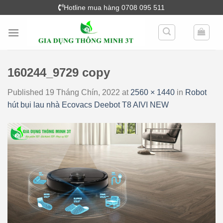
Skip
Hotline mua hàng 0708 095 511
to
content
160244_9729 copy
Published
19 Tháng Chín, 2022
at
2560 × 1440
in
Robot
hút bụi lau nhà Ecovacs Deebot T8 AIVI NEW