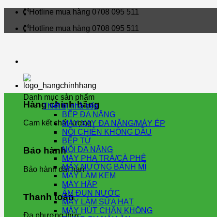
Skip
Hotline mua hàng 0708 095 511
to
Hotline mua hàng 0708 095 511
content
Danh mục sản phẩm
Hàng chính hãng
Thiết bị nhà bếp
BẾP ĐA NĂNG
Cam kết chất lượng
MÁY XAY ĐA NĂNG/MÁY ÉP
NỒI CHIÊN KHÔNG DẦU
BẾP TỪ
NỒI ĐA NĂNG
Bảo hành
MÁY PHA TRÀ/CÀ PHÊ
MÁY NƯỚNG BÁNH MÌ
Bảo hành dài hạn
MÁY LÀM KEM
MÁY HẤP
ẤM ĐUN NƯỚC
Thanh toán
MÁY LÀM SỮA HẠT
MÁY HÚT CHÂN KHÔNG
Đa phương thức