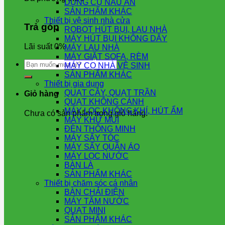
DỤNG CỤ NẤU ĂN
SẢN PHẨM KHÁC
Thiết bị vệ sinh nhà cửa
Trả góp
ROBOT HÚT BỤI, LAU NHÀ
MÁY HÚT BỤI KHÔNG DÂY
Lãi suất 0%
MÁY LAU NHÀ
MÁY GIẶT SOFA, RÈM
Tìm
MÁY CỌ NHÀ VỆ SINH
kiếm:
SẢN PHẨM KHÁC
Thiết bị gia dụng
QUẠT CÂY, QUẠT TRẦN
Giỏ hàng
QUẠT KHÔNG CÁNH
MÁY LỌC KHÔNG KHÍ, HÚT ẨM
Chưa có sản phẩm trong giỏ hàng.
MÁY KHỬ MÙI
ĐÈN THÔNG MINH
MÁY SẤY TÓC
MÁY SẤY QUẦN ÁO
MÁY LỌC NƯỚC
BÀN LÀ
SẢN PHẨM KHÁC
Thiết bị chăm sóc cá nhân
BÀN CHẢI ĐIỆN
MÁY TĂM NƯỚC
QUẠT MINI
SẢN PHẨM KHÁC