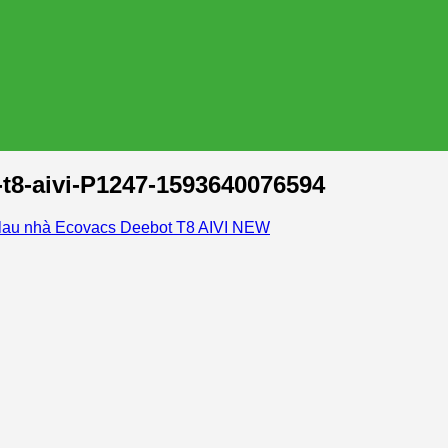
-t8-aivi-P1247-1593640076594
 lau nhà Ecovacs Deebot T8 AIVI NEW