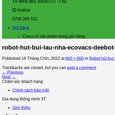
Từ 8h00 đến 20h00 (T2 - CN)
Hotline
0708 095 511
Giỏ hàng
Chưa có sản phẩm trong giỏ hàng.
robot-hut-bui-lau-nha-ecovacs-deebot
Published
19 Tháng Chín, 2022
at
600 × 600
in
Robot hút bụi
Trackbacks are closed, but you can
post a comment
.
←
Previous
Next
→
Chăm sóc khách hàng
Chính sách bảo mật
Gia dụng thông minh 3T
Giới thiệu