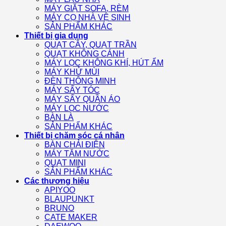
MÁY GIẶT SOFA, RÈM
MÁY CỌ NHÀ VỆ SINH
SẢN PHẨM KHÁC
Thiết bị gia dụng
QUẠT CÂY, QUẠT TRẦN
QUẠT KHÔNG CÁNH
MÁY LỌC KHÔNG KHÍ, HÚT ẨM
MÁY KHỬ MÙI
ĐÈN THÔNG MINH
MÁY SẤY TÓC
MÁY SẤY QUẦN ÁO
MÁY LỌC NƯỚC
BÀN LÀ
SẢN PHẨM KHÁC
Thiết bị chăm sóc cá nhân
BÀN CHẢI ĐIỆN
MÁY TĂM NƯỚC
QUẠT MINI
SẢN PHẨM KHÁC
Các thương hiệu
APIYOO
BLAUPUNKT
BRUNO
CATE MAKER