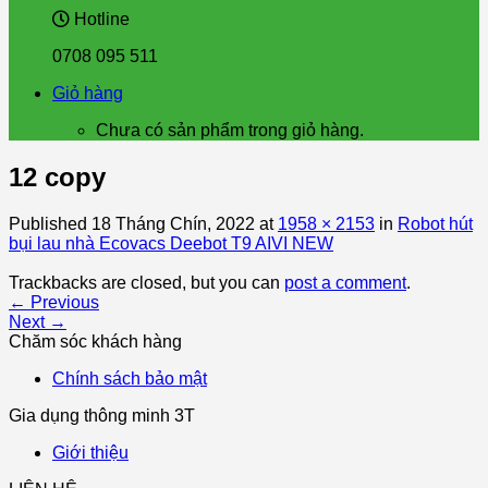
Hotline
0708 095 511
Giỏ hàng
Chưa có sản phẩm trong giỏ hàng.
12 copy
Published
18 Tháng Chín, 2022
at
1958 × 2153
in
Robot hút
bụi lau nhà Ecovacs Deebot T9 AIVI NEW
Trackbacks are closed, but you can
post a comment
.
←
Previous
Next
→
Chăm sóc khách hàng
Chính sách bảo mật
Gia dụng thông minh 3T
Giới thiệu