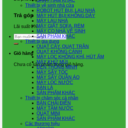
SẢN PHẨM KHÁC
Thiết bị vệ sinh nhà cửa
ROBOT HÚT BỤI, LAU NHÀ
Trả góp
MÁY HÚT BỤI KHÔNG DÂY
MÁY LAU NHÀ
MÁY GIẶT SOFA, RÈM
Lãi suất 0%
MÁY CỌ NHÀ VỆ SINH
Tìm
SẢN PHẨM KHÁC
kiếm:
Thiết bị gia dụng
QUẠT CÂY, QUẠT TRẦN
QUẠT KHÔNG CÁNH
Giỏ hàng
MÁY LỌC KHÔNG KHÍ, HÚT ẨM
MÁY KHỬ MÙI
Chưa có sản phẩm trong giỏ hàng.
ĐÈN THÔNG MINH
MÁY SẤY TÓC
MÁY SẤY QUẦN ÁO
MÁY LỌC NƯỚC
BÀN LÀ
SẢN PHẨM KHÁC
Thiết bị chăm sóc cá nhân
BÀN CHẢI ĐIỆN
MÁY TĂM NƯỚC
QUẠT MINI
SẢN PHẨM KHÁC
Các thương hiệu