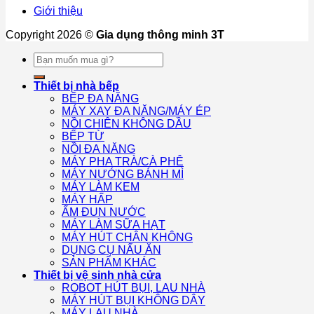
Giới thiệu
Copyright 2026 ©
Gia dụng thông minh 3T
Tìm
kiếm:
Thiết bị nhà bếp
BẾP ĐA NĂNG
MÁY XAY ĐA NĂNG/MÁY ÉP
NỒI CHIÊN KHÔNG DẦU
BẾP TỪ
NỒI ĐA NĂNG
MÁY PHA TRÀ/CÀ PHÊ
MÁY NƯỚNG BÁNH MÌ
MÁY LÀM KEM
MÁY HẤP
ẤM ĐUN NƯỚC
MÁY LÀM SỮA HẠT
MÁY HÚT CHÂN KHÔNG
DỤNG CỤ NẤU ĂN
SẢN PHẨM KHÁC
Thiết bị vệ sinh nhà cửa
ROBOT HÚT BỤI, LAU NHÀ
MÁY HÚT BỤI KHÔNG DÂY
MÁY LAU NHÀ