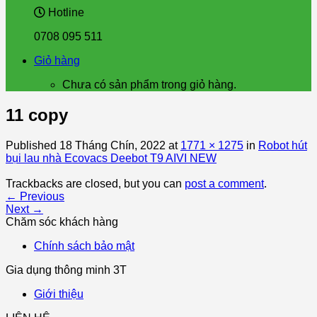
Hotline
0708 095 511
Giỏ hàng
Chưa có sản phẩm trong giỏ hàng.
11 copy
Published
18 Tháng Chín, 2022
at
1771 × 1275
in
Robot hút
bụi lau nhà Ecovacs Deebot T9 AIVI NEW
Trackbacks are closed, but you can
post a comment
.
←
Previous
Next
→
Chăm sóc khách hàng
Chính sách bảo mật
Gia dụng thông minh 3T
Giới thiệu