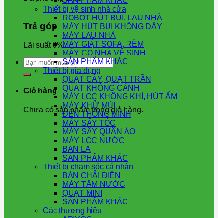
SẢN PHẨM KHÁC
Thiết bị vệ sinh nhà cửa
ROBOT HÚT BỤI, LAU NHÀ
Trả góp
MÁY HÚT BỤI KHÔNG DÂY
MÁY LAU NHÀ
MÁY GIẶT SOFA, RÈM
Lãi suất 0%
MÁY CỌ NHÀ VỆ SINH
Tìm
SẢN PHẨM KHÁC
kiếm:
Thiết bị gia dụng
QUẠT CÂY, QUẠT TRẦN
QUẠT KHÔNG CÁNH
Giỏ hàng
MÁY LỌC KHÔNG KHÍ, HÚT ẨM
MÁY KHỬ MÙI
Chưa có sản phẩm trong giỏ hàng.
ĐÈN THÔNG MINH
MÁY SẤY TÓC
MÁY SẤY QUẦN ÁO
MÁY LỌC NƯỚC
BÀN LÀ
SẢN PHẨM KHÁC
Thiết bị chăm sóc cá nhân
BÀN CHẢI ĐIỆN
MÁY TĂM NƯỚC
QUẠT MINI
SẢN PHẨM KHÁC
Các thương hiệu