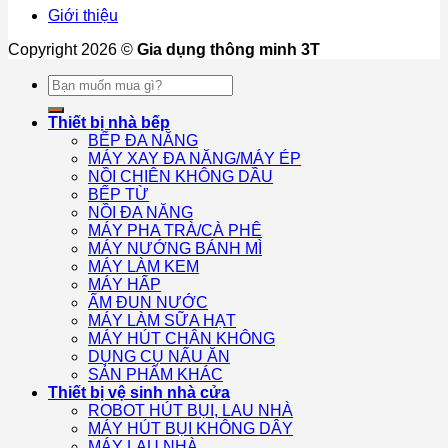
Giới thiệu
Copyright 2026 ©
Gia dụng thông minh 3T
Tìm
kiếm:
Thiết bị nhà bếp
BẾP ĐA NĂNG
MÁY XAY ĐA NĂNG/MÁY ÉP
NỒI CHIÊN KHÔNG DẦU
BẾP TỪ
NỒI ĐA NĂNG
MÁY PHA TRÀ/CÀ PHÊ
MÁY NƯỚNG BÁNH MÌ
MÁY LÀM KEM
MÁY HẤP
ẤM ĐUN NƯỚC
MÁY LÀM SỮA HẠT
MÁY HÚT CHÂN KHÔNG
DỤNG CỤ NẤU ĂN
SẢN PHẨM KHÁC
Thiết bị vệ sinh nhà cửa
ROBOT HÚT BỤI, LAU NHÀ
MÁY HÚT BỤI KHÔNG DÂY
MÁY LAU NHÀ