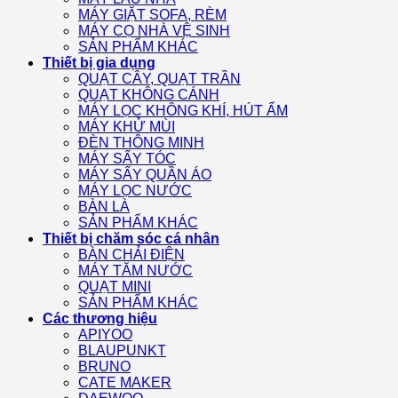
MÁY GIẶT SOFA, RÈM
MÁY CỌ NHÀ VỆ SINH
SẢN PHẨM KHÁC
Thiết bị gia dụng
QUẠT CÂY, QUẠT TRẦN
QUẠT KHÔNG CÁNH
MÁY LỌC KHÔNG KHÍ, HÚT ẨM
MÁY KHỬ MÙI
ĐÈN THÔNG MINH
MÁY SẤY TÓC
MÁY SẤY QUẦN ÁO
MÁY LỌC NƯỚC
BÀN LÀ
SẢN PHẨM KHÁC
Thiết bị chăm sóc cá nhân
BÀN CHẢI ĐIỆN
MÁY TĂM NƯỚC
QUẠT MINI
SẢN PHẨM KHÁC
Các thương hiệu
APIYOO
BLAUPUNKT
BRUNO
CATE MAKER