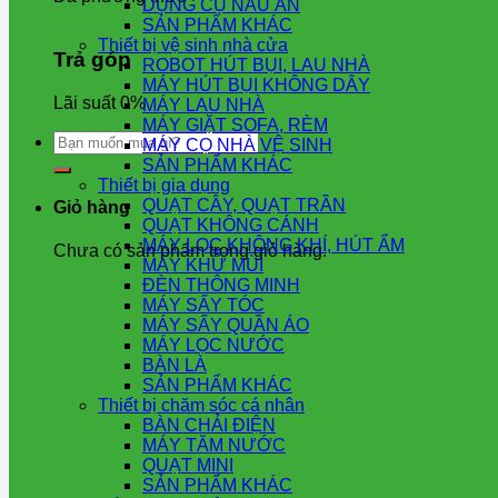
DỤNG CỤ NẤU ĂN
SẢN PHẨM KHÁC
Thiết bị vệ sinh nhà cửa
Trả góp
ROBOT HÚT BỤI, LAU NHÀ
MÁY HÚT BỤI KHÔNG DÂY
Lãi suất 0%
MÁY LAU NHÀ
MÁY GIẶT SOFA, RÈM
Tìm
MÁY CỌ NHÀ VỆ SINH
kiếm:
SẢN PHẨM KHÁC
Thiết bị gia dụng
QUẠT CÂY, QUẠT TRẦN
Giỏ hàng
QUẠT KHÔNG CÁNH
MÁY LỌC KHÔNG KHÍ, HÚT ẨM
Chưa có sản phẩm trong giỏ hàng.
MÁY KHỬ MÙI
ĐÈN THÔNG MINH
MÁY SẤY TÓC
MÁY SẤY QUẦN ÁO
MÁY LỌC NƯỚC
BÀN LÀ
SẢN PHẨM KHÁC
Thiết bị chăm sóc cá nhân
BÀN CHẢI ĐIỆN
MÁY TĂM NƯỚC
QUẠT MINI
SẢN PHẨM KHÁC