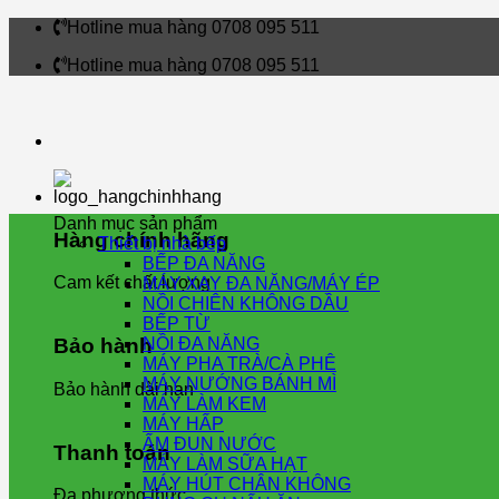
Skip
Hotline mua hàng 0708 095 511
to
Hotline mua hàng 0708 095 511
content
Danh mục sản phẩm
Hàng chính hãng
Thiết bị nhà bếp
BẾP ĐA NĂNG
Cam kết chất lượng
MÁY XAY ĐA NĂNG/MÁY ÉP
NỒI CHIÊN KHÔNG DẦU
BẾP TỪ
NỒI ĐA NĂNG
Bảo hành
MÁY PHA TRÀ/CÀ PHÊ
MÁY NƯỚNG BÁNH MÌ
Bảo hành dài hạn
MÁY LÀM KEM
MÁY HẤP
ẤM ĐUN NƯỚC
Thanh toán
MÁY LÀM SỮA HẠT
MÁY HÚT CHÂN KHÔNG
Đa phương thức