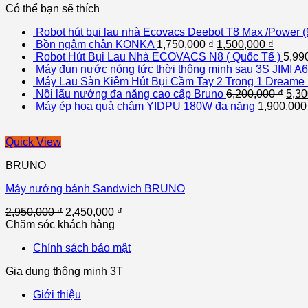
Có thể bạn sẽ thích
Robot hút bụi lau nhà Ecovacs Deebot T8 Max /Power 
Bồn ngâm chân KONKA
1,750,000
₫
1,500,000
₫
Robot Hút Bụi Lau Nhà ECOVACS N8 ( Quốc Tế )
5,99
Máy đun nước nóng tức thời thông minh sau 3S JIMI A6
Máy Lau Sàn Kiêm Hút Bụi Cầm Tay 2 Trong 1 Dream
Nồi lẩu nướng đa năng cao cấp Bruno
6,200,000
₫
5,3
Máy ép hoa quả chậm YIDPU 180W đa năng
1,900,00
Quick View
BRUNO
Máy nướng bánh Sandwich BRUNO
2,950,000
₫
2,450,000
₫
Chăm sóc khách hàng
Chính sách bảo mật
Gia dụng thông minh 3T
Giới thiệu