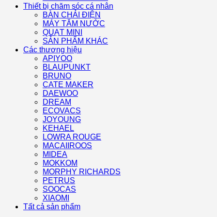
Thiết bị chăm sóc cá nhân
BÀN CHẢI ĐIỆN
MÁY TĂM NƯỚC
QUẠT MINI
SẢN PHẨM KHÁC
Các thương hiệu
APIYOO
BLAUPUNKT
BRUNO
CATE MAKER
DAEWOO
DREAM
ECOVACS
JOYOUNG
KEHAEL
LOWRA ROUGE
MACAIIROOS
MIDEA
MOKKOM
MORPHY RICHARDS
PETRUS
SOOCAS
XIAOMI
Tất cả sản phẩm