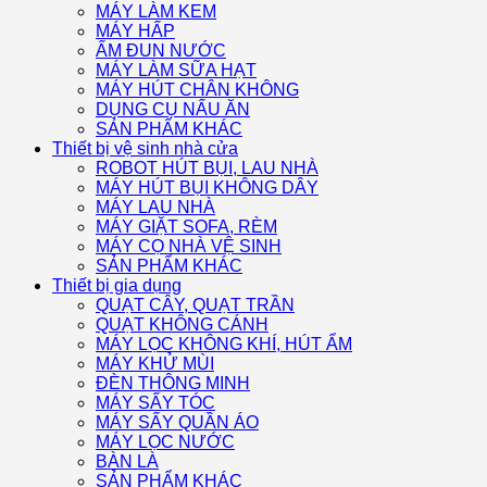
MÁY LÀM KEM
MÁY HẤP
ẤM ĐUN NƯỚC
MÁY LÀM SỮA HẠT
MÁY HÚT CHÂN KHÔNG
DỤNG CỤ NẤU ĂN
SẢN PHẨM KHÁC
Thiết bị vệ sinh nhà cửa
ROBOT HÚT BỤI, LAU NHÀ
MÁY HÚT BỤI KHÔNG DÂY
MÁY LAU NHÀ
MÁY GIẶT SOFA, RÈM
MÁY CỌ NHÀ VỆ SINH
SẢN PHẨM KHÁC
Thiết bị gia dụng
QUẠT CÂY, QUẠT TRẦN
QUẠT KHÔNG CÁNH
MÁY LỌC KHÔNG KHÍ, HÚT ẨM
MÁY KHỬ MÙI
ĐÈN THÔNG MINH
MÁY SẤY TÓC
MÁY SẤY QUẦN ÁO
MÁY LỌC NƯỚC
BÀN LÀ
SẢN PHẨM KHÁC