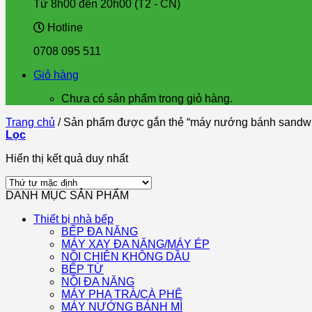
Từ 8h00 đến 20h00 (T2 - CN)
Hotline
0708 095 511
Giỏ hàng
Chưa có sản phẩm trong giỏ hàng.
Trang chủ
/
Sản phẩm được gắn thẻ “máy nướng bánh sandw
Lọc
Hiển thị kết quả duy nhất
DANH MỤC SẢN PHẨM
Thiết bị nhà bếp
BẾP ĐA NĂNG
MÁY XAY ĐA NĂNG/MÁY ÉP
NỒI CHIÊN KHÔNG DẦU
BẾP TỪ
NỒI ĐA NĂNG
MÁY PHA TRÀ/CÀ PHÊ
MÁY NƯỚNG BÁNH MÌ