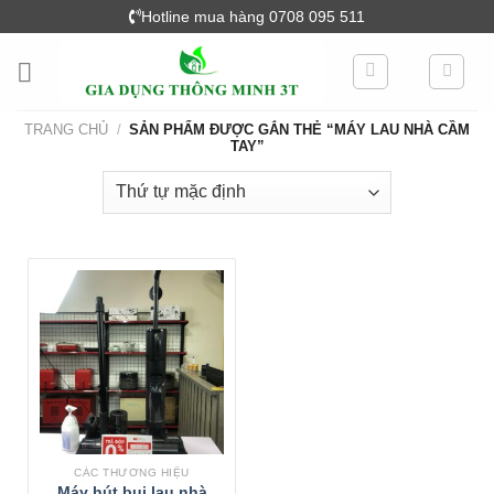
Skip
Hotline mua hàng 0708 095 511
to
content
TRANG CHỦ
/
SẢN PHẨM ĐƯỢC GẮN THẺ “MÁY LAU NHÀ CẦM
TAY”
CÁC THƯƠNG HIỆU
Máy hút bụi lau nhà