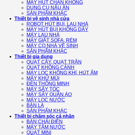
MÁY HÚT CHÂN KHÔNG
DỤNG CỤ NẤU ĂN
SẢN PHẨM KHÁC
Thiết bị vệ sinh nhà cửa
ROBOT HÚT BỤI, LAU NHÀ
MÁY HÚT BỤI KHÔNG DÂY
MÁY LAU NHÀ
MÁY GIẶT SOFA, RÈM
MÁY CỌ NHÀ VỆ SINH
SẢN PHẨM KHÁC
Thiết bị gia dụng
QUẠT CÂY, QUẠT TRẦN
QUẠT KHÔNG CÁNH
MÁY LỌC KHÔNG KHÍ, HÚT ẨM
MÁY KHỬ MÙI
ĐÈN THÔNG MINH
MÁY SẤY TÓC
MÁY SẤY QUẦN ÁO
MÁY LỌC NƯỚC
BÀN LÀ
SẢN PHẨM KHÁC
Thiết bị chăm sóc cá nhân
BÀN CHẢI ĐIỆN
MÁY TĂM NƯỚC
QUẠT MINI