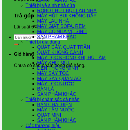
SẢN PHẨM KHÁC
Thiết bị vệ sinh nhà cửa
ROBOT HÚT BỤI, LAU NHÀ
Trả góp
MÁY HÚT BỤI KHÔNG DÂY
MÁY LAU NHÀ
MÁY GIẶT SOFA, RÈM
Lãi suất 0%
MÁY CỌ NHÀ VỆ SINH
Tìm
SẢN PHẨM KHÁC
kiếm:
Thiết bị gia dụng
QUẠT CÂY, QUẠT TRẦN
QUẠT KHÔNG CÁNH
Giỏ hàng
MÁY LỌC KHÔNG KHÍ, HÚT ẨM
MÁY KHỬ MÙI
Chưa có sản phẩm trong giỏ hàng.
ĐÈN THÔNG MINH
MÁY SẤY TÓC
MÁY SẤY QUẦN ÁO
MÁY LỌC NƯỚC
BÀN LÀ
SẢN PHẨM KHÁC
Thiết bị chăm sóc cá nhân
BÀN CHẢI ĐIỆN
MÁY TĂM NƯỚC
QUẠT MINI
SẢN PHẨM KHÁC
Các thương hiệu