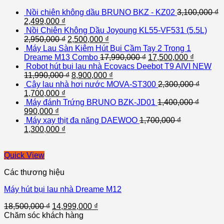
Nồi chiên không dầu BRUNO BKZ - KZ02
3,100,000
₫
2,499,000
₫
Nồi Chiên Không Dầu Joyoung KL55-VF531 (5.5L)
2,950,000
₫
2,500,000
₫
Máy Lau Sàn Kiêm Hút Bụi Cầm Tay 2 Trong 1
Dreame M13 Combo
17,990,000
₫
17,500,000
₫
Robot hút bụi lau nhà Ecovacs Deebot T9 AIVI NEW
11,990,000
₫
8,900,000
₫
Cây lau nhà hơi nước MOVA-ST300
2,300,000
₫
1,700,000
₫
Máy đánh Trứng BRUNO BZK-JD01
1,400,000
₫
990,000
₫
Máy xay thịt đa năng DAEWOO
1,700,000
₫
1,300,000
₫
Quick View
Các thương hiệu
Máy hút bụi lau nhà Dreame M12
18,500,000
₫
14,999,000
₫
Chăm sóc khách hàng