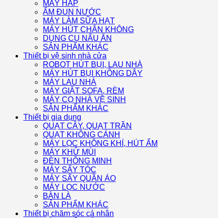
MÁY HẤP
ẤM ĐUN NƯỚC
MÁY LÀM SỮA HẠT
MÁY HÚT CHÂN KHÔNG
DỤNG CỤ NẤU ĂN
SẢN PHẨM KHÁC
Thiết bị vệ sinh nhà cửa
ROBOT HÚT BỤI, LAU NHÀ
MÁY HÚT BỤI KHÔNG DÂY
MÁY LAU NHÀ
MÁY GIẶT SOFA, RÈM
MÁY CỌ NHÀ VỆ SINH
SẢN PHẨM KHÁC
Thiết bị gia dụng
QUẠT CÂY, QUẠT TRẦN
QUẠT KHÔNG CÁNH
MÁY LỌC KHÔNG KHÍ, HÚT ẨM
MÁY KHỬ MÙI
ĐÈN THÔNG MINH
MÁY SẤY TÓC
MÁY SẤY QUẦN ÁO
MÁY LỌC NƯỚC
BÀN LÀ
SẢN PHẨM KHÁC
Thiết bị chăm sóc cá nhân