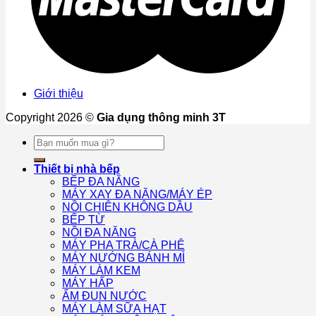
Giới thiệu
Copyright 2026 ©
Gia dụng thông minh 3T
Tìm
kiếm:
Thiết bị nhà bếp
BẾP ĐA NĂNG
MÁY XAY ĐA NĂNG/MÁY ÉP
NỒI CHIÊN KHÔNG DẦU
BẾP TỪ
NỒI ĐA NĂNG
MÁY PHA TRÀ/CÀ PHÊ
MÁY NƯỚNG BÁNH MÌ
MÁY LÀM KEM
MÁY HẤP
ẤM ĐUN NƯỚC
MÁY LÀM SỮA HẠT