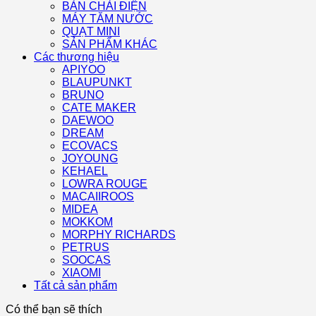
BÀN CHẢI ĐIỆN
MÁY TĂM NƯỚC
QUẠT MINI
SẢN PHẨM KHÁC
Các thương hiệu
APIYOO
BLAUPUNKT
BRUNO
CATE MAKER
DAEWOO
DREAM
ECOVACS
JOYOUNG
KEHAEL
LOWRA ROUGE
MACAIIROOS
MIDEA
MOKKOM
MORPHY RICHARDS
PETRUS
SOOCAS
XIAOMI
Tất cả sản phẩm
Có thể bạn sẽ thích