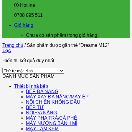
Hotline
0708 095 511
Giỏ hàng
Chưa có sản phẩm trong giỏ hàng.
Trang chủ
/
Sản phẩm được gắn thẻ “Dreame M12”
Lọc
Hiển thị kết quả duy nhất
DANH MỤC SẢN PHẨM
Thiết bị nhà bếp
BẾP ĐA NĂNG
MÁY XAY ĐA NĂNG/MÁY ÉP
NỒI CHIÊN KHÔNG DẦU
BẾP TỪ
NỒI ĐA NĂNG
MÁY PHA TRÀ/CÀ PHÊ
MÁY NƯỚNG BÁNH MÌ
MÁY LÀM KEM