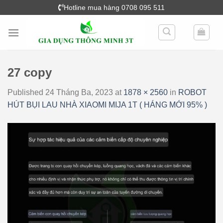
Skip
Hotline mua hàng 0708 095 511
to
content
27 copy
Published
24 Tháng Ba, 2023
at
1878 × 2560
in
ROBOT
HÚT BỤI LAU NHÀ XIAOMI MIJA 1T ( HÁNG MỚI 95% )