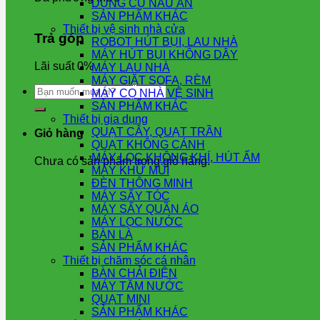
DỤNG CỤ NẤU ĂN
SẢN PHẨM KHÁC
Thiết bị vệ sinh nhà cửa
Trả góp
ROBOT HÚT BỤI, LAU NHÀ
MÁY HÚT BỤI KHÔNG DÂY
Lãi suất 0%
MÁY LAU NHÀ
MÁY GIẶT SOFA, RÈM
Tìm
MÁY CỌ NHÀ VỆ SINH
kiếm:
SẢN PHẨM KHÁC
Thiết bị gia dụng
QUẠT CÂY, QUẠT TRẦN
Giỏ hàng
QUẠT KHÔNG CÁNH
MÁY LỌC KHÔNG KHÍ, HÚT ẨM
Chưa có sản phẩm trong giỏ hàng.
MÁY KHỬ MÙI
ĐÈN THÔNG MINH
MÁY SẤY TÓC
MÁY SẤY QUẦN ÁO
MÁY LỌC NƯỚC
BÀN LÀ
SẢN PHẨM KHÁC
Thiết bị chăm sóc cá nhân
BÀN CHẢI ĐIỆN
MÁY TĂM NƯỚC
QUẠT MINI
SẢN PHẨM KHÁC