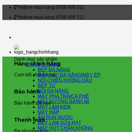
Skip
Hotline mua hàng 0708 095 511
to
Hotline mua hàng 0708 095 511
content
Danh mục sản phẩm
Hàng chính hãng
Thiết bị nhà bếp
BẾP ĐA NĂNG
Cam kết chất lượng
MÁY XAY ĐA NĂNG/MÁY ÉP
NỒI CHIÊN KHÔNG DẦU
BẾP TỪ
NỒI ĐA NĂNG
Bảo hành
MÁY PHA TRÀ/CÀ PHÊ
MÁY NƯỚNG BÁNH MÌ
Bảo hành dài hạn
MÁY LÀM KEM
MÁY HẤP
ẤM ĐUN NƯỚC
Thanh toán
MÁY LÀM SỮA HẠT
MÁY HÚT CHÂN KHÔNG
Đa phương thức