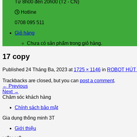
Từ 8h00 đến 20h00 (T2 - CN)
Hotline
0708 095 511
Giỏ hàng
Chưa có sản phẩm trong giỏ hàng.
17 copy
Published
24 Tháng Ba, 2023
at
1725 × 1146
in
ROBOT HÚT B
Trackbacks are closed, but you can
post a comment
.
←
Previous
Next
→
Chăm sóc khách hàng
Chính sách bảo mật
Gia dụng thông minh 3T
Giới thiệu