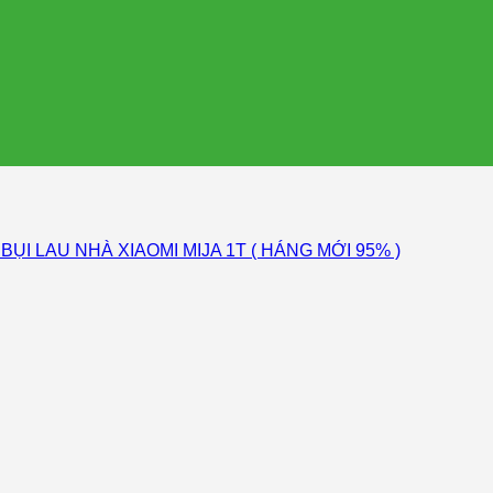
ỤI LAU NHÀ XIAOMI MIJA 1T ( HÁNG MỚI 95% )