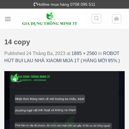
Skip
Hotline mua hàng 0708 095 511
to
content
14 copy
Published
24 Tháng Ba, 2023
at
1885 × 2560
in
ROBOT
HÚT BỤI LAU NHÀ XIAOMI MIJA 1T ( HÁNG MỚI 95% )