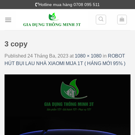
Skip
Hotline mua hàng 0708 095 511
to
content
3 copy
Published
24 Tháng Ba, 2023
at
1080 × 1080
in
ROBOT
HÚT BỤI LAU NHÀ XIAOMI MIJA 1T ( HÁNG MỚI 95% )