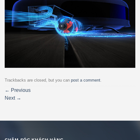
Trackbacks are closed, but you can
post a comment
.
←
Previous
Next
→