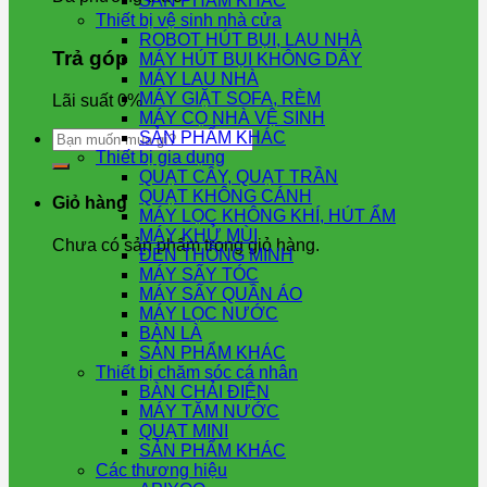
SẢN PHẨM KHÁC
Thiết bị vệ sinh nhà cửa
ROBOT HÚT BỤI, LAU NHÀ
Trả góp
MÁY HÚT BỤI KHÔNG DÂY
MÁY LAU NHÀ
MÁY GIẶT SOFA, RÈM
Lãi suất 0%
MÁY CỌ NHÀ VỆ SINH
Tìm
SẢN PHẨM KHÁC
kiếm:
Thiết bị gia dụng
QUẠT CÂY, QUẠT TRẦN
QUẠT KHÔNG CÁNH
Giỏ hàng
MÁY LỌC KHÔNG KHÍ, HÚT ẨM
MÁY KHỬ MÙI
Chưa có sản phẩm trong giỏ hàng.
ĐÈN THÔNG MINH
MÁY SẤY TÓC
MÁY SẤY QUẦN ÁO
MÁY LỌC NƯỚC
BÀN LÀ
SẢN PHẨM KHÁC
Thiết bị chăm sóc cá nhân
BÀN CHẢI ĐIỆN
MÁY TĂM NƯỚC
QUẠT MINI
SẢN PHẨM KHÁC
Các thương hiệu