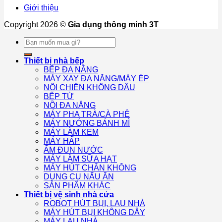
Giới thiệu
Copyright 2026 ©
Gia dụng thông minh 3T
Tìm
kiếm:
Thiết bị nhà bếp
BẾP ĐA NĂNG
MÁY XAY ĐA NĂNG/MÁY ÉP
NỒI CHIÊN KHÔNG DẦU
BẾP TỪ
NỒI ĐA NĂNG
MÁY PHA TRÀ/CÀ PHÊ
MÁY NƯỚNG BÁNH MÌ
MÁY LÀM KEM
MÁY HẤP
ẤM ĐUN NƯỚC
MÁY LÀM SỮA HẠT
MÁY HÚT CHÂN KHÔNG
DỤNG CỤ NẤU ĂN
SẢN PHẨM KHÁC
Thiết bị vệ sinh nhà cửa
ROBOT HÚT BỤI, LAU NHÀ
MÁY HÚT BỤI KHÔNG DÂY
MÁY LAU NHÀ