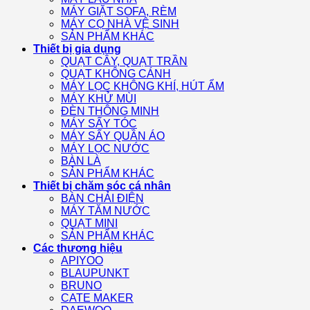
MÁY GIẶT SOFA, RÈM
MÁY CỌ NHÀ VỆ SINH
SẢN PHẨM KHÁC
Thiết bị gia dụng
QUẠT CÂY, QUẠT TRẦN
QUẠT KHÔNG CÁNH
MÁY LỌC KHÔNG KHÍ, HÚT ẨM
MÁY KHỬ MÙI
ĐÈN THÔNG MINH
MÁY SẤY TÓC
MÁY SẤY QUẦN ÁO
MÁY LỌC NƯỚC
BÀN LÀ
SẢN PHẨM KHÁC
Thiết bị chăm sóc cá nhân
BÀN CHẢI ĐIỆN
MÁY TĂM NƯỚC
QUẠT MINI
SẢN PHẨM KHÁC
Các thương hiệu
APIYOO
BLAUPUNKT
BRUNO
CATE MAKER