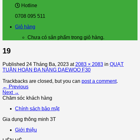
Hotline
0708 095 511
Giỏ hàng
Chưa có sản phẩm trong giỏ hàng.
19
Published
24 Tháng Ba, 2023
at
2083 × 2083
in
QUẠT
TUẦN HOÀN ĐA NĂNG DAEWOO F30
Trackbacks are closed, but you can
post a comment
.
←
Previous
Next
→
Chăm sóc khách hàng
Chính sách bảo mật
Gia dụng thông minh 3T
Giới thiệu