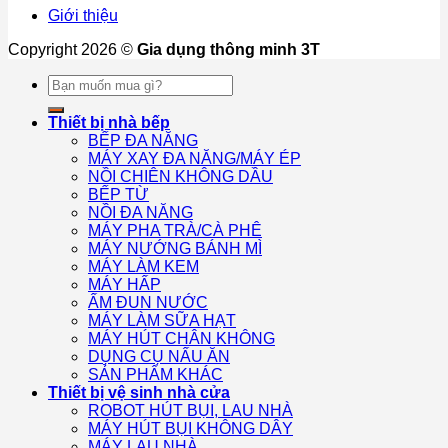
Giới thiệu
Copyright 2026 ©
Gia dụng thông minh 3T
Tìm
kiếm:
Thiết bị nhà bếp
BẾP ĐA NĂNG
MÁY XAY ĐA NĂNG/MÁY ÉP
NỒI CHIÊN KHÔNG DẦU
BẾP TỪ
NỒI ĐA NĂNG
MÁY PHA TRÀ/CÀ PHÊ
MÁY NƯỚNG BÁNH MÌ
MÁY LÀM KEM
MÁY HẤP
ẤM ĐUN NƯỚC
MÁY LÀM SỮA HẠT
MÁY HÚT CHÂN KHÔNG
DỤNG CỤ NẤU ĂN
SẢN PHẨM KHÁC
Thiết bị vệ sinh nhà cửa
ROBOT HÚT BỤI, LAU NHÀ
MÁY HÚT BỤI KHÔNG DÂY
MÁY LAU NHÀ