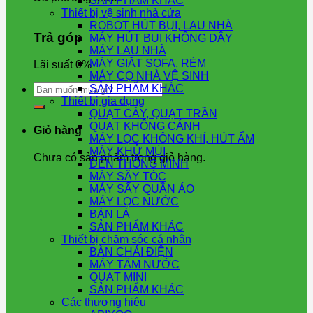
SẢN PHẨM KHÁC
Thiết bị vệ sinh nhà cửa
ROBOT HÚT BỤI, LAU NHÀ
Trả góp
MÁY HÚT BỤI KHÔNG DÂY
MÁY LAU NHÀ
MÁY GIẶT SOFA, RÈM
Lãi suất 0%
MÁY CỌ NHÀ VỆ SINH
Tìm
SẢN PHẨM KHÁC
kiếm:
Thiết bị gia dụng
QUẠT CÂY, QUẠT TRẦN
QUẠT KHÔNG CÁNH
Giỏ hàng
MÁY LỌC KHÔNG KHÍ, HÚT ẨM
MÁY KHỬ MÙI
Chưa có sản phẩm trong giỏ hàng.
ĐÈN THÔNG MINH
MÁY SẤY TÓC
MÁY SẤY QUẦN ÁO
MÁY LỌC NƯỚC
BÀN LÀ
SẢN PHẨM KHÁC
Thiết bị chăm sóc cá nhân
BÀN CHẢI ĐIỆN
MÁY TĂM NƯỚC
QUẠT MINI
SẢN PHẨM KHÁC
Các thương hiệu