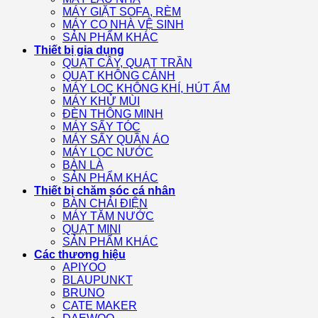
MÁY GIẶT SOFA, RÈM
MÁY CỌ NHÀ VỆ SINH
SẢN PHẨM KHÁC
Thiết bị gia dụng
QUẠT CÂY, QUẠT TRẦN
QUẠT KHÔNG CÁNH
MÁY LỌC KHÔNG KHÍ, HÚT ẨM
MÁY KHỬ MÙI
ĐÈN THÔNG MINH
MÁY SẤY TÓC
MÁY SẤY QUẦN ÁO
MÁY LỌC NƯỚC
BÀN LÀ
SẢN PHẨM KHÁC
Thiết bị chăm sóc cá nhân
BÀN CHẢI ĐIỆN
MÁY TĂM NƯỚC
QUẠT MINI
SẢN PHẨM KHÁC
Các thương hiệu
APIYOO
BLAUPUNKT
BRUNO
CATE MAKER