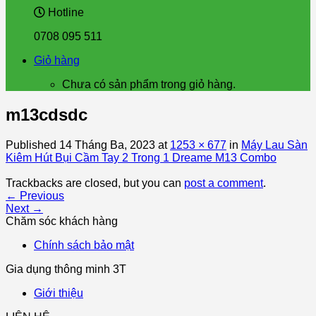
Hotline
0708 095 511
Giỏ hàng
Chưa có sản phẩm trong giỏ hàng.
m13cdsdc
Published
14 Tháng Ba, 2023
at
1253 × 677
in
Máy Lau Sàn
Kiêm Hút Bụi Cầm Tay 2 Trong 1 Dreame M13 Combo
Trackbacks are closed, but you can
post a comment
.
←
Previous
Next
→
Chăm sóc khách hàng
Chính sách bảo mật
Gia dụng thông minh 3T
Giới thiệu