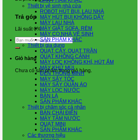
SẢN PHẨM KHÁC
Thiết bị vệ sinh nhà cửa
ROBOT HÚT BỤI, LAU NHÀ
Trả góp
MÁY HÚT BỤI KHÔNG DÂY
MÁY LAU NHÀ
MÁY GIẶT SOFA, RÈM
Lãi suất 0%
MÁY CỌ NHÀ VỆ SINH
Tìm
SẢN PHẨM KHÁC
kiếm:
Thiết bị gia dụng
QUẠT CÂY, QUẠT TRẦN
QUẠT KHÔNG CÁNH
Giỏ hàng
MÁY LỌC KHÔNG KHÍ, HÚT ẨM
MÁY KHỬ MÙI
Chưa có sản phẩm trong giỏ hàng.
ĐÈN THÔNG MINH
MÁY SẤY TÓC
MÁY SẤY QUẦN ÁO
MÁY LỌC NƯỚC
BÀN LÀ
SẢN PHẨM KHÁC
Thiết bị chăm sóc cá nhân
BÀN CHẢI ĐIỆN
MÁY TĂM NƯỚC
QUẠT MINI
SẢN PHẨM KHÁC
Các thương hiệu