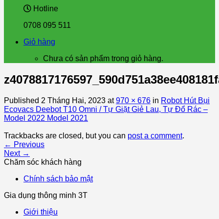
Hotline
0708 095 511
Giỏ hàng
Chưa có sản phẩm trong giỏ hàng.
z4078817176597_590d751a38ee408181f
Published
2 Tháng Hai, 2023
at
970 × 676
in
Robot Hút Bụi
Ecovacs Deebot T10 Omni / Tự Giặt Giẻ Lau, Tự Đổ Rác –
Model 2022 Model 2021
Trackbacks are closed, but you can
post a comment
.
←
Previous
Next
→
Chăm sóc khách hàng
Chính sách bảo mật
Gia dụng thông minh 3T
Giới thiệu