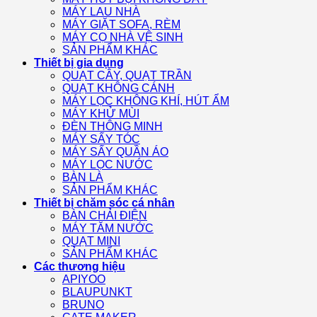
MÁY LAU NHÀ
MÁY GIẶT SOFA, RÈM
MÁY CỌ NHÀ VỆ SINH
SẢN PHẨM KHÁC
Thiết bị gia dụng
QUẠT CÂY, QUẠT TRẦN
QUẠT KHÔNG CÁNH
MÁY LỌC KHÔNG KHÍ, HÚT ẨM
MÁY KHỬ MÙI
ĐÈN THÔNG MINH
MÁY SẤY TÓC
MÁY SẤY QUẦN ÁO
MÁY LỌC NƯỚC
BÀN LÀ
SẢN PHẨM KHÁC
Thiết bị chăm sóc cá nhân
BÀN CHẢI ĐIỆN
MÁY TĂM NƯỚC
QUẠT MINI
SẢN PHẨM KHÁC
Các thương hiệu
APIYOO
BLAUPUNKT
BRUNO