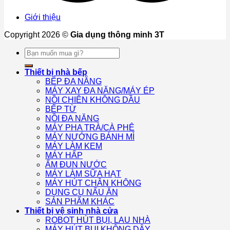
Giới thiệu
Copyright 2026 ©
Gia dụng thông minh 3T
Tìm
kiếm:
Thiết bị nhà bếp
BẾP ĐA NĂNG
MÁY XAY ĐA NĂNG/MÁY ÉP
NỒI CHIÊN KHÔNG DẦU
BẾP TỪ
NỒI ĐA NĂNG
MÁY PHA TRÀ/CÀ PHÊ
MÁY NƯỚNG BÁNH MÌ
MÁY LÀM KEM
MÁY HẤP
ẤM ĐUN NƯỚC
MÁY LÀM SỮA HẠT
MÁY HÚT CHÂN KHÔNG
DỤNG CỤ NẤU ĂN
SẢN PHẨM KHÁC
Thiết bị vệ sinh nhà cửa
ROBOT HÚT BỤI, LAU NHÀ
MÁY HÚT BỤI KHÔNG DÂY