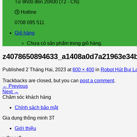
Từ 8h00 đến 20h00 (T2 - CN)
Hotline
0708 095 511
Giỏ hàng
Chưa có sản phẩm trong giỏ hàng.
z4078650894633_a1408a0d7a21963e34
Published
2 Tháng Hai, 2023
at
600 × 400
in
Robot Hút Bụi 
Trackbacks are closed, but you can
post a comment
.
←
Previous
Next
→
Chăm sóc khách hàng
Chính sách bảo mật
Gia dụng thông minh 3T
Giới thiệu