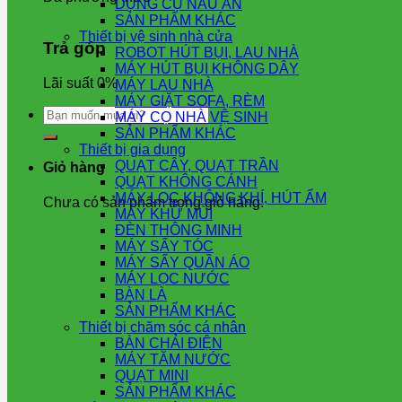
DỤNG CỤ NẤU ĂN
SẢN PHẨM KHÁC
Thiết bị vệ sinh nhà cửa
Trả góp
ROBOT HÚT BỤI, LAU NHÀ
MÁY HÚT BỤI KHÔNG DÂY
Lãi suất 0%
MÁY LAU NHÀ
MÁY GIẶT SOFA, RÈM
Tìm
MÁY CỌ NHÀ VỆ SINH
kiếm:
SẢN PHẨM KHÁC
Thiết bị gia dụng
QUẠT CÂY, QUẠT TRẦN
Giỏ hàng
QUẠT KHÔNG CÁNH
MÁY LỌC KHÔNG KHÍ, HÚT ẨM
Chưa có sản phẩm trong giỏ hàng.
MÁY KHỬ MÙI
ĐÈN THÔNG MINH
MÁY SẤY TÓC
MÁY SẤY QUẦN ÁO
MÁY LỌC NƯỚC
BÀN LÀ
SẢN PHẨM KHÁC
Thiết bị chăm sóc cá nhân
BÀN CHẢI ĐIỆN
MÁY TĂM NƯỚC
QUẠT MINI
SẢN PHẨM KHÁC