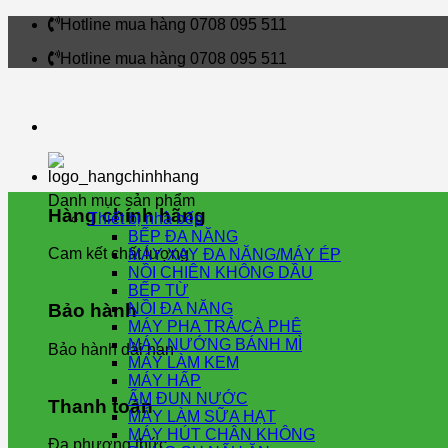
Skip
Hotline mua hàng 0708 095 511
to
Hotline mua hàng 0708 095 511
content
Danh mục sản phẩm
Hàng chính hãng
Thiết bị nhà bếp
BẾP ĐA NĂNG
Cam kết chất lượng
MÁY XAY ĐA NĂNG/MÁY ÉP
NỒI CHIÊN KHÔNG DẦU
BẾP TỪ
NỒI ĐA NĂNG
Bảo hành
MÁY PHA TRÀ/CÀ PHÊ
MÁY NƯỚNG BÁNH MÌ
Bảo hành dài hạn
MÁY LÀM KEM
MÁY HẤP
ẤM ĐUN NƯỚC
Thanh toán
MÁY LÀM SỮA HẠT
MÁY HÚT CHÂN KHÔNG
Đa phương thức