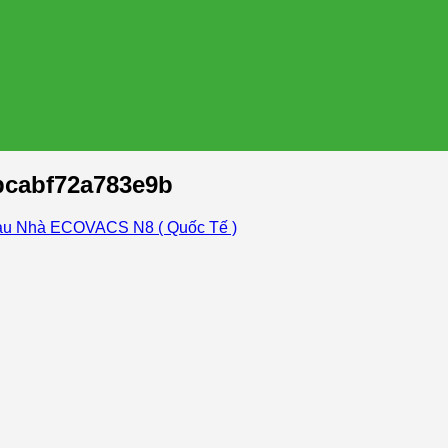
bcabf72a783e9b
Lau Nhà ECOVACS N8 ( Quốc Tế )