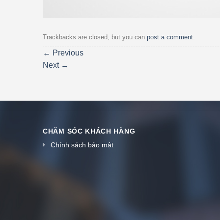
Trackbacks are closed, but you can
post a comment
.
←
Previous
Next
→
CHĂM SÓC KHÁCH HÀNG
Chính sách bảo mật