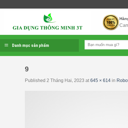
Skip
to
content
Hàn
Cam
Tìm
Danh mục sản phẩm
kiếm:
9
Published
2 Tháng Hai, 2023
at
645 × 614
in
Robo