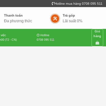
Hotline mua hàng 0708 095 511
Thanh toán
Trả góp
Đa phương thức
Lãi suất 0%
Giỏ
 việc
Hotline
hàng
00 (T2 - CN)
0708 095 511