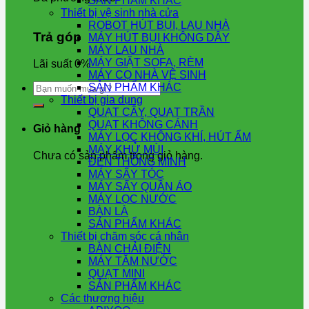
SẢN PHẨM KHÁC
Thiết bị vệ sinh nhà cửa
ROBOT HÚT BỤI, LAU NHÀ
Trả góp
MÁY HÚT BỤI KHÔNG DÂY
MÁY LAU NHÀ
MÁY GIẶT SOFA, RÈM
Lãi suất 0%
MÁY CỌ NHÀ VỆ SINH
Tìm
SẢN PHẨM KHÁC
kiếm:
Thiết bị gia dụng
QUẠT CÂY, QUẠT TRẦN
QUẠT KHÔNG CÁNH
Giỏ hàng
MÁY LỌC KHÔNG KHÍ, HÚT ẨM
MÁY KHỬ MÙI
Chưa có sản phẩm trong giỏ hàng.
ĐÈN THÔNG MINH
MÁY SẤY TÓC
MÁY SẤY QUẦN ÁO
MÁY LỌC NƯỚC
BÀN LÀ
SẢN PHẨM KHÁC
Thiết bị chăm sóc cá nhân
BÀN CHẢI ĐIỆN
MÁY TĂM NƯỚC
QUẠT MINI
SẢN PHẨM KHÁC
Các thương hiệu