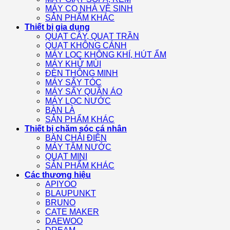
MÁY CỌ NHÀ VỆ SINH
SẢN PHẨM KHÁC
Thiết bị gia dụng
QUẠT CÂY, QUẠT TRẦN
QUẠT KHÔNG CÁNH
MÁY LỌC KHÔNG KHÍ, HÚT ẨM
MÁY KHỬ MÙI
ĐÈN THÔNG MINH
MÁY SẤY TÓC
MÁY SẤY QUẦN ÁO
MÁY LỌC NƯỚC
BÀN LÀ
SẢN PHẨM KHÁC
Thiết bị chăm sóc cá nhân
BÀN CHẢI ĐIỆN
MÁY TĂM NƯỚC
QUẠT MINI
SẢN PHẨM KHÁC
Các thương hiệu
APIYOO
BLAUPUNKT
BRUNO
CATE MAKER
DAEWOO