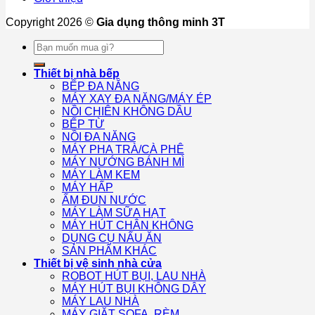
Copyright 2026 ©
Gia dụng thông minh 3T
Tìm
kiếm:
Thiết bị nhà bếp
BẾP ĐA NĂNG
MÁY XAY ĐA NĂNG/MÁY ÉP
NỒI CHIÊN KHÔNG DẦU
BẾP TỪ
NỒI ĐA NĂNG
MÁY PHA TRÀ/CÀ PHÊ
MÁY NƯỚNG BÁNH MÌ
MÁY LÀM KEM
MÁY HẤP
ẤM ĐUN NƯỚC
MÁY LÀM SỮA HẠT
MÁY HÚT CHÂN KHÔNG
DỤNG CỤ NẤU ĂN
SẢN PHẨM KHÁC
Thiết bị vệ sinh nhà cửa
ROBOT HÚT BỤI, LAU NHÀ
MÁY HÚT BỤI KHÔNG DÂY
MÁY LAU NHÀ
MÁY GIẶT SOFA, RÈM