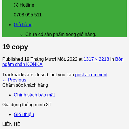
Hotline
0708 095 511
Giỏ hàng
Chưa có sản phẩm trong giỏ hàng.
19 copy
Published
19 Tháng Mười Một, 2022
at
1317 × 2218
in
Bồn
ngâm chân KONKA
Trackbacks are closed, but you can
post a comment
.
←
Previous
Chăm sóc khách hàng
Chính sách bảo mật
Gia dụng thông minh 3T
Giới thiệu
LIÊN HỆ