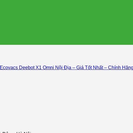
Ecovacs Deebot X1 Omni Nội Địa – Giá Tốt Nhất – Chính Hãn