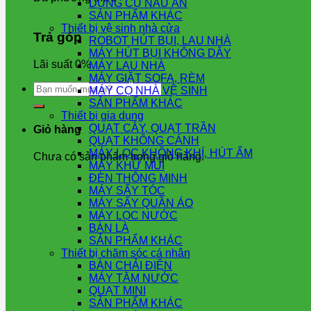
DỤNG CỤ NẤU ĂN
SẢN PHẨM KHÁC
Thiết bị vệ sinh nhà cửa
Trả góp
ROBOT HÚT BỤI, LAU NHÀ
MÁY HÚT BỤI KHÔNG DÂY
Lãi suất 0%
MÁY LAU NHÀ
MÁY GIẶT SOFA, RÈM
Tìm
MÁY CỌ NHÀ VỆ SINH
kiếm:
SẢN PHẨM KHÁC
Thiết bị gia dụng
QUẠT CÂY, QUẠT TRẦN
Giỏ hàng
QUẠT KHÔNG CÁNH
MÁY LỌC KHÔNG KHÍ, HÚT ẨM
Chưa có sản phẩm trong giỏ hàng.
MÁY KHỬ MÙI
ĐÈN THÔNG MINH
MÁY SẤY TÓC
MÁY SẤY QUẦN ÁO
MÁY LỌC NƯỚC
BÀN LÀ
SẢN PHẨM KHÁC
Thiết bị chăm sóc cá nhân
BÀN CHẢI ĐIỆN
MÁY TĂM NƯỚC
QUẠT MINI
SẢN PHẨM KHÁC