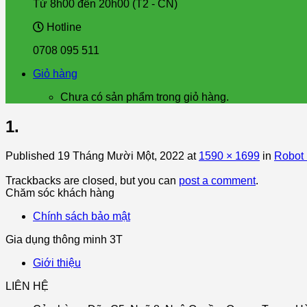
Từ 8h00 đến 20h00 (T2 - CN)
Hotline
0708 095 511
Giỏ hàng
Chưa có sản phẩm trong giỏ hàng.
1.
Published
19 Tháng Mười Một, 2022
at
1590 × 1699
in
Robot 
Trackbacks are closed, but you can
post a comment
.
Chăm sóc khách hàng
Chính sách bảo mật
Gia dụng thông minh 3T
Giới thiệu
LIÊN HỆ