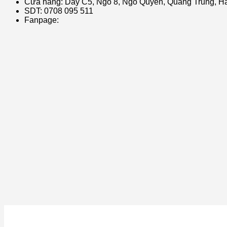
Cửa hàng: Dãy C5, Ngõ 8, Ngô Quyền, Quang Trung, Hà
SDT: 0708 095 511
Fanpage: