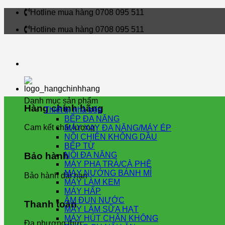
Skip
Hotline mua hàng 0708 095 511
to
Hotline mua hàng 0708 095 511
content
Danh mục sản phẩm
Hàng chính hãng
Thiết bị nhà bếp
BẾP ĐA NĂNG
Cam kết chất lượng
MÁY XAY ĐA NĂNG/MÁY ÉP
NỒI CHIÊN KHÔNG DẦU
BẾP TỪ
NỒI ĐA NĂNG
Bảo hành
MÁY PHA TRÀ/CÀ PHÊ
MÁY NƯỚNG BÁNH MÌ
Bảo hành dài hạn
MÁY LÀM KEM
MÁY HẤP
ẤM ĐUN NƯỚC
Thanh toán
MÁY LÀM SỮA HẠT
MÁY HÚT CHÂN KHÔNG
Đa phương thức