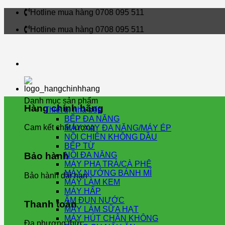
Skip
Hotline mua hàng 0708 095 511
to
Hotline mua hàng 0708 095 511
content
Danh mục sản phẩm
Hàng chính hãng
Thiết bị nhà bếp
BẾP ĐA NĂNG
Cam kết chất lượng
MÁY XAY ĐA NĂNG/MÁY ÉP
NỒI CHIÊN KHÔNG DẦU
BẾP TỪ
NỒI ĐA NĂNG
Bảo hành
MÁY PHA TRÀ/CÀ PHÊ
MÁY NƯỚNG BÁNH MÌ
Bảo hành dài hạn
MÁY LÀM KEM
MÁY HẤP
ẤM ĐUN NƯỚC
Thanh toán
MÁY LÀM SỮA HẠT
MÁY HÚT CHÂN KHÔNG
Đa phương thức