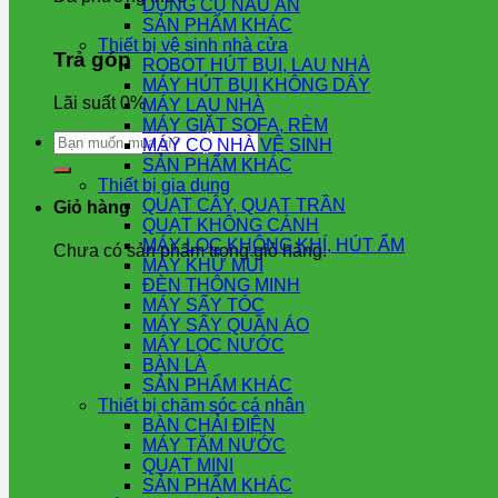
DỤNG CỤ NẤU ĂN
SẢN PHẨM KHÁC
Thiết bị vệ sinh nhà cửa
Trả góp
ROBOT HÚT BỤI, LAU NHÀ
MÁY HÚT BỤI KHÔNG DÂY
Lãi suất 0%
MÁY LAU NHÀ
MÁY GIẶT SOFA, RÈM
Tìm
MÁY CỌ NHÀ VỆ SINH
kiếm:
SẢN PHẨM KHÁC
Thiết bị gia dụng
QUẠT CÂY, QUẠT TRẦN
Giỏ hàng
QUẠT KHÔNG CÁNH
MÁY LỌC KHÔNG KHÍ, HÚT ẨM
Chưa có sản phẩm trong giỏ hàng.
MÁY KHỬ MÙI
ĐÈN THÔNG MINH
MÁY SẤY TÓC
MÁY SẤY QUẦN ÁO
MÁY LỌC NƯỚC
BÀN LÀ
SẢN PHẨM KHÁC
Thiết bị chăm sóc cá nhân
BÀN CHẢI ĐIỆN
MÁY TĂM NƯỚC
QUẠT MINI
SẢN PHẨM KHÁC