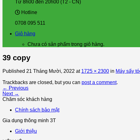
Từ 8h00 đến 20h00 (T2 - CN)
Hotline
0708 095 511
Giỏ hàng
Chưa có sản phẩm trong giỏ hàng.
39 copy
Published
21 Tháng Mười, 2022
at
1725 × 2300
in
Máy sấy t
Trackbacks are closed, but you can
post a comment
.
←
Previous
Next
→
Chăm sóc khách hàng
Chính sách bảo mật
Gia dụng thông minh 3T
Giới thiệu