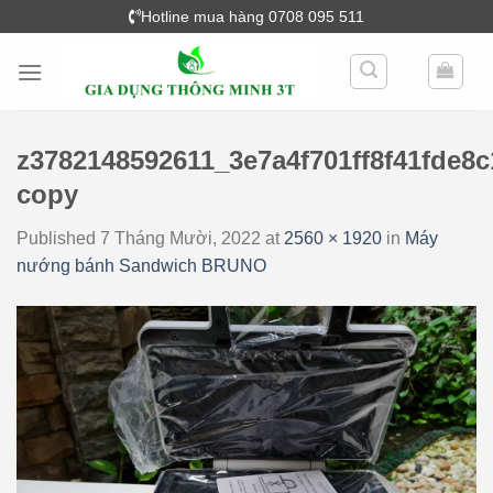
Skip
Hotline mua hàng 0708 095 511
to
content
z3782148592611_3e7a4f701ff8f41fde8c
copy
Published
7 Tháng Mười, 2022
at
2560 × 1920
in
Máy
nướng bánh Sandwich BRUNO