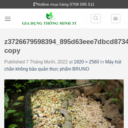
Skip
Hotline mua hàng 0708 095 511
to
content
z3726679598394_895d63eee7dbcd873
copy
Published
7 Tháng Mười, 2022
at
1920 × 2560
in
Máy hút
chân không bảo quản thực phẩm BRUNO