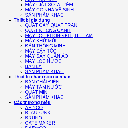
MÁY GIẶT SOFA, RÈM
MÁY CỌ NHÀ VỆ SINH
SẢN PHẨM KHÁC
Thiết bị gia dụng
QUẠT CÂY, QUẠT TRẦN
QUẠT KHÔNG CÁNH
MÁY LỌC KHÔNG KHÍ, HÚT ẨM
MÁY KHỬ MÙI
ĐÈN THÔNG MINH
MÁY SẤY TÓC
MÁY SẤY QUẦN ÁO
MÁY LỌC NƯỚC
BÀN LÀ
SẢN PHẨM KHÁC
Thiết bị chăm sóc cá nhân
BÀN CHẢI ĐIỆN
MÁY TĂM NƯỚC
QUẠT MINI
SẢN PHẨM KHÁC
Các thương hiệu
APIYOO
BLAUPUNKT
BRUNO
CATE MAKER