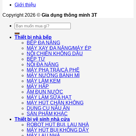
Giới thiệu
Copyright 2026 ©
Gia dụng thông minh 3T
Tìm
kiếm:
Thiết bị nhà bếp
BẾP ĐA NĂNG
MÁY XAY ĐA NĂNG/MÁY ÉP
NỒI CHIÊN KHÔNG DẦU
BẾP TỪ
NỒI ĐA NĂNG
MÁY PHA TRÀ/CÀ PHÊ
MÁY NƯỚNG BÁNH MÌ
MÁY LÀM KEM
MÁY HẤP
ẤM ĐUN NƯỚC
MÁY LÀM SỮA HẠT
MÁY HÚT CHÂN KHÔNG
DỤNG CỤ NẤU ĂN
SẢN PHẨM KHÁC
Thiết bị vệ sinh nhà cửa
ROBOT HÚT BỤI, LAU NHÀ
MÁY HÚT BỤI KHÔNG DÂY
MÁY LAU NHÀ