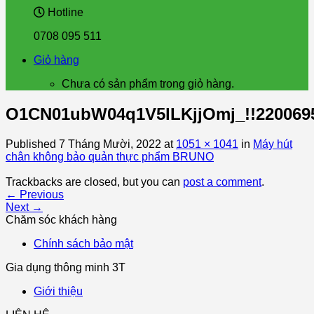
Hotline
0708 095 511
Giỏ hàng
Chưa có sản phẩm trong giỏ hàng.
O1CN01ubW04q1V5lLKjjOmj_!!220069
Published
7 Tháng Mười, 2022
at
1051 × 1041
in
Máy hút
chân không bảo quản thực phẩm BRUNO
Trackbacks are closed, but you can
post a comment
.
←
Previous
Next
→
Chăm sóc khách hàng
Chính sách bảo mật
Gia dụng thông minh 3T
Giới thiệu