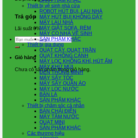
SẢN PHẨM KHÁC
Thiết bị vệ sinh nhà cửa
ROBOT HÚT BỤI, LAU NHÀ
Trả góp
MÁY HÚT BỤI KHÔNG DÂY
MÁY LAU NHÀ
MÁY GIẶT SOFA, RÈM
Lãi suất 0%
MÁY CỌ NHÀ VỆ SINH
Tìm
SẢN PHẨM KHÁC
kiếm:
Thiết bị gia dụng
QUẠT CÂY, QUẠT TRẦN
QUẠT KHÔNG CÁNH
Giỏ hàng
MÁY LỌC KHÔNG KHÍ, HÚT ẨM
MÁY KHỬ MÙI
Chưa có sản phẩm trong giỏ hàng.
ĐÈN THÔNG MINH
MÁY SẤY TÓC
MÁY SẤY QUẦN ÁO
MÁY LỌC NƯỚC
BÀN LÀ
SẢN PHẨM KHÁC
Thiết bị chăm sóc cá nhân
BÀN CHẢI ĐIỆN
MÁY TĂM NƯỚC
QUẠT MINI
SẢN PHẨM KHÁC
Các thương hiệu