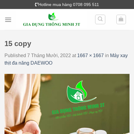
Skip
Hotline mua hàng 0708 095 511
to
content
15 copy
Published
7 Tháng Mười, 2022
at
1667 × 1667
in
Máy xay
thịt đa năng DAEWOO