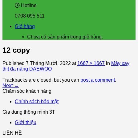
Hotline
0708 095 511
Giỏ hàng
Chưa có sản phẩm trong giỏ hàng.
12 copy
Published
7 Tháng Mười, 2022
at
1667 × 1667
in
Máy xay
thịt đa năng DAEWOO
Trackbacks are closed, but you can
post a comment
.
Next
→
Chăm sóc khách hàng
Chính sách bảo mật
Gia dụng thông minh 3T
Giới thiệu
LIÊN HỆ