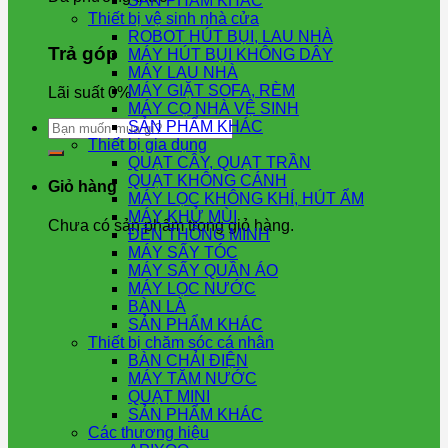
SẢN PHẨM KHÁC
Thiết bị vệ sinh nhà cửa
ROBOT HÚT BỤI, LAU NHÀ
Trả góp
MÁY HÚT BỤI KHÔNG DÂY
MÁY LAU NHÀ
MÁY GIẶT SOFA, RÈM
Lãi suất 0%
MÁY CỌ NHÀ VỆ SINH
Tìm
SẢN PHẨM KHÁC
kiếm:
Thiết bị gia dụng
QUẠT CÂY, QUẠT TRẦN
QUẠT KHÔNG CÁNH
Giỏ hàng
MÁY LỌC KHÔNG KHÍ, HÚT ẨM
MÁY KHỬ MÙI
Chưa có sản phẩm trong giỏ hàng.
ĐÈN THÔNG MINH
MÁY SẤY TÓC
MÁY SẤY QUẦN ÁO
MÁY LỌC NƯỚC
BÀN LÀ
SẢN PHẨM KHÁC
Thiết bị chăm sóc cá nhân
BÀN CHẢI ĐIỆN
MÁY TĂM NƯỚC
QUẠT MINI
SẢN PHẨM KHÁC
Các thương hiệu