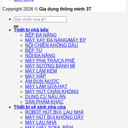
Copyright 2026 ©
Gia dụng thông minh 3T
Tìm
kiếm:
Thiết bị nhà bếp
BẾP ĐA NĂNG
MÁY XAY ĐA NĂNG/MÁY ÉP
NỒI CHIÊN KHÔNG DẦU
BẾP TỪ
NỒI ĐA NĂNG
MÁY PHA TRÀ/CÀ PHÊ
MÁY NƯỚNG BÁNH MÌ
MÁY LÀM KEM
MÁY HẤP
ẤM ĐUN NƯỚC
MÁY LÀM SỮA HẠT
MÁY HÚT CHÂN KHÔNG
DỤNG CỤ NẤU ĂN
SẢN PHẨM KHÁC
Thiết bị vệ sinh nhà cửa
ROBOT HÚT BỤI, LAU NHÀ
MÁY HÚT BỤI KHÔNG DÂY
MÁY LAU NHÀ
MÁY GIẶT SOFA, RÈM