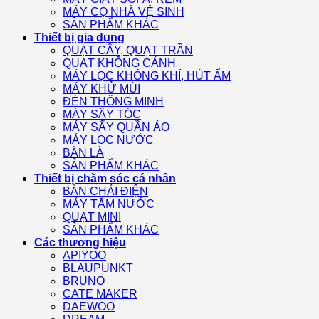
MÁY CỌ NHÀ VỆ SINH
SẢN PHẨM KHÁC
Thiết bị gia dụng
QUẠT CÂY, QUẠT TRẦN
QUẠT KHÔNG CÁNH
MÁY LỌC KHÔNG KHÍ, HÚT ẨM
MÁY KHỬ MÙI
ĐÈN THÔNG MINH
MÁY SẤY TÓC
MÁY SẤY QUẦN ÁO
MÁY LỌC NƯỚC
BÀN LÀ
SẢN PHẨM KHÁC
Thiết bị chăm sóc cá nhân
BÀN CHẢI ĐIỆN
MÁY TĂM NƯỚC
QUẠT MINI
SẢN PHẨM KHÁC
Các thương hiệu
APIYOO
BLAUPUNKT
BRUNO
CATE MAKER
DAEWOO